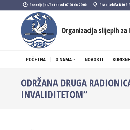
Ponedjeljak/Petak od 07:00 do 20:00
Rista Lekića D10 P 
POČETNA
O NAMA
NOVOSTI
KORISNE
Organizacija slijepih za 
POČETNA
O NAMA
NOVOSTI
KORISNE
ODRŽANA DRUGA RADIONICA
INVALIDITETOM”