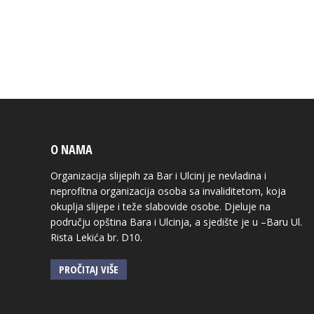
O NAMA
Organizacija slijepih za Bar i Ulcinj je nevladina i
neprofitna organizacija osoba sa invaliditetom, koja
okuplja slijepe i teže slabovide osobe. Djeluje na
području opština Bara i Ulcinja, a sjedište je u –Baru Ul.
Rista Lekića br. D10.
PROČITAJ VIŠE