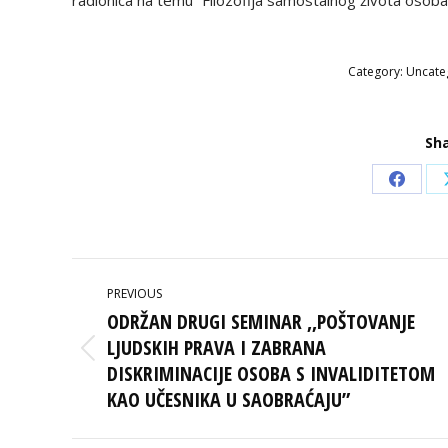
Category:
Uncate
Sha
Share
on
Faceb
POST
PREVIOUS
NAVIGATION
ODRŽAN DRUGI SEMINAR ,,POŠTOVANJE
LJUDSKIH PRAVA I ZABRANA
Previous
DISKRIMINACIJE OSOBA S INVALIDITETOM
post:
KAO UČESNIKA U SAOBRAĆAJU”