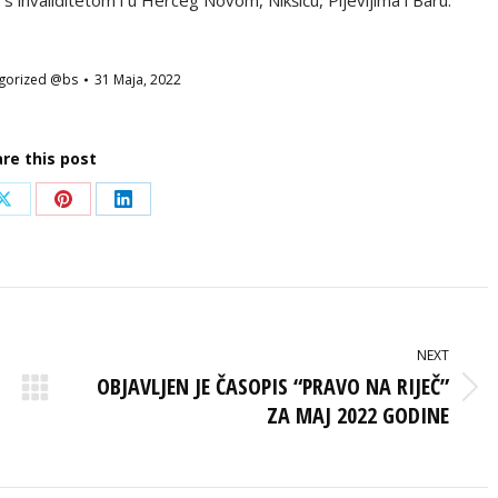
gorized @bs
31 Maja, 2022
re this post
Share
Share
Share
on
on
on
ook
X
Pinterest
LinkedIn
NEXT
OBJAVLJEN JE ČASOPIS “PRAVO NA RIJEČ”
Next
ZA MAJ 2022 GODINE
post: