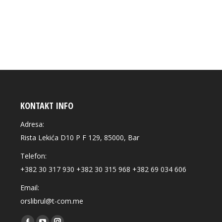
KONTAKT INFO
Adresa:
Rista Lekića D10 P F 129, 85000, Bar
Telefon:
+382 30 317 930 +382 30 315 968 +382 69 034 606
Email:
orslibrul@t-com.me
Find us on: