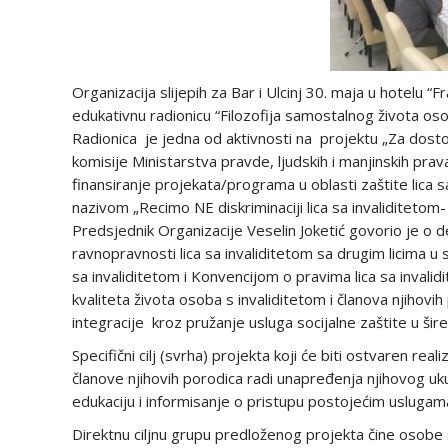
Organizacija slijepih za Bar i Ulcinj 30. maja u hotelu 
edukativnu radionicu “Filozofija samostalnog života oso
Radionica je jedna od aktivnosti na projektu „Za dosto
komisije Ministarstva pravde, ljudskih i manjinskih pr
finansiranje projekata/programa u oblasti zaštite lica s
nazivom „Recimo NE diskriminaciji lica sa invaliditetom-
Predsjednik Organizacije Veselin Joketić govorio je o d
ravnopravnosti lica sa invaliditetom sa drugim licima u
sa invaliditetom i Konvencijom o pravima lica sa invali
kvaliteta života osoba s invaliditetom i članova njihovi
integracije kroz pružanje usluga socijalne zaštite u šir
Specifični cilj (svrha) projekta koji će biti ostvaren rea
članove njihovih porodica radi unapređenja njihovog ukup
edukaciju i informisanje o pristupu postojećim uslugama 
Direktnu ciljnu grupu predloženog projekta čine osobe sa