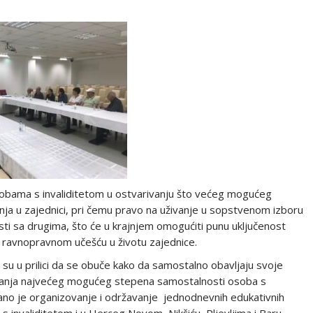
 osobama s invaliditetom u ostvarivanju što većeg mogućeg
nja u zajednici, pri čemu pravo na uživanje u sopstvenom izboru
sti sa drugima, što će u krajnjem omogućiti punu uključenost
a ravnopravnom učešću u životu zajednice.
ili su u prilici da se obuče kako da samostalno obavljaju svoje
ivanja najvećeg mogućeg stepena samostalnosti osoba s
irano je organizovanje i održavanje jednodnevnih edukativnih
s invaliditetom i u Herceg Novom, Nikšiću, Pljevljima i Baru.