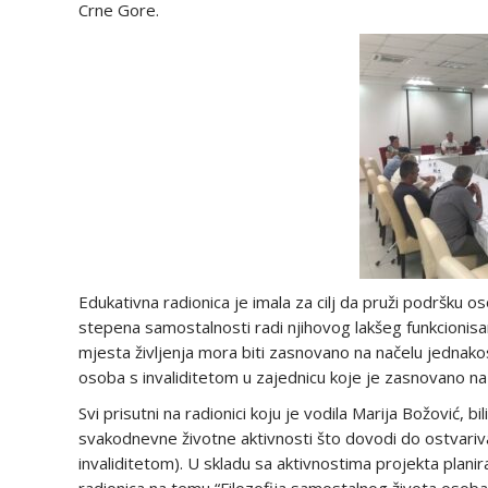
Crne Gore.
Edukativna radionica je imala za cilj da pruži podršku
stepena samostalnosti radi njihovog lakšeg funkcionisa
mjesta življenja mora biti zasnovano na načelu jednako
osoba s invaliditetom u zajednicu koje je zasnovano n
Svi prisutni na radionici koju je vodila Marija Božović, b
svakodnevne životne aktivnosti što dovodi do ostvar
invaliditetom). U skladu sa aktivnostima projekta plan
radionica na temu “Filozofija samostalnog života osoba 