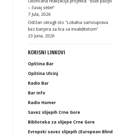
Okončana realizacija projekta: “Budi pažljiv
– čuvaj sebe!”
7 Jula, 2026
Održan okrugli sto “Lokalna samouprava
bez barijera za lica sa invaliditetom”
23 Juna, 2026
KORISNI LINKOVI
Opština Bar
Opština Ulcinj
Radio Bar
Bar info
Radio Homer
Savez slijepih Crne Gore
Biblioteka za slijepe Crne Gore
Evropski savez slijepih (European Blind