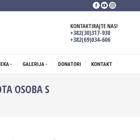
Facebook
YouTube
Instagram
TEKA
GALERIJA
DONATORI
KONTAKT
page
page
page
opens
opens
opens
KONTAKTIRAJTE NAS!
in
in
in
+382(30)317-930
new
new
new
+382(69)034-606
window
window
window
TEKA
GALERIJA
DONATORI
KONTAKT
TA OSOBA S