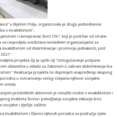
“Franca” u Bijelom Polju, organizovala je drugu jednodnevnu
ba s invaliditetom”
.
janstven i ravnopravan život OSI“, koji je podržan od strane
ava za raspodjelu sredstava nevladinim organizacijama za
a invaliditetom od diskriminacije i promociju jednakosti, pod
 2021“.
etaljima projekta čiji je opšti cilj “Omogućavanje potpune
 svim oblastima u skladu sa Zakonom o zabrani diskriminacije lica
ditetom.“ Realizacija projekta će doprinijeti unapređenju ukupnog
h porodica u ostvarivanju većeg stepena njihove socijalne
em smislu.
lizacijom predviđenih aktivnosti je osnažiti osobe s invaliditetom i
nog kvaliteta života i poboljšanja socijalne inkluzije kroz
socijalne i dječije zaštite.
 invaliditetom i članovi njihovih porodica sa područja cijele