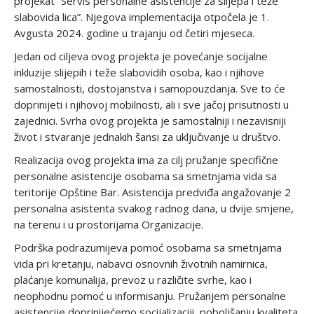
projekat “Servis personalne asistencije za slijepa i teže
slabovida lica”. Njegova implementacija otpočela je 1.
Avgusta 2024. godine u trajanju od četiri mjeseca.
Jedan od ciljeva ovog projekta je povećanje socijalne
inkluzije slijepih i teže slabovidih osoba, kao i njihove
samostalnosti, dostojanstva i samopouzdanja. Sve to će
doprinijeti i njihovoj mobilnosti, ali i sve jačoj prisutnosti u
zajednici. Svrha ovog projekta je samostalniji i nezavisniji
život i stvaranje jednakih šansi za uključivanje u društvo.
Realizacija ovog projekta ima za cilj pružanje specifične
personalne asistencije osobama sa smetnjama vida sa
teritorije Opštine Bar. Asistencija predviđa angažovanje 2
personalna asistenta svakog radnog dana, u dvije smjene,
na terenu i u prostorijama Organizacije.
Podrška podrazumijeva pomoć osobama sa smetnjama
vida pri kretanju, nabavci osnovnih životnih namirnica,
plaćanje komunalija, prevoz u različite svrhe, kao i
neophodnu pomoć u informisanju. Pružanjem personalne
asistencije doprinijećemo socijalizaciji, poboljšanju kvaliteta