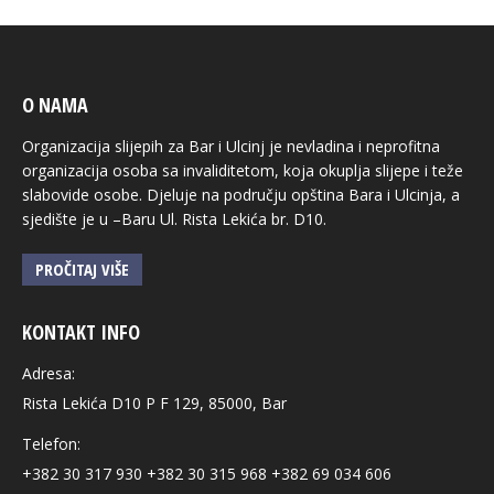
O NAMA
Organizacija slijepih za Bar i Ulcinj je nevladina i neprofitna
organizacija osoba sa invaliditetom, koja okuplja slijepe i teže
slabovide osobe. Djeluje na području opština Bara i Ulcinja, a
sjedište je u –Baru Ul. Rista Lekića br. D10.
PROČITAJ VIŠE
KONTAKT INFO
Adresa:
Rista Lekića D10 P F 129, 85000, Bar
Telefon:
+382 30 317 930 +382 30 315 968 +382 69 034 606