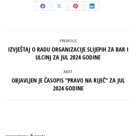
Share
Share
Share
Share
on
on
on
on
Facebook
X
Pinterest
LinkedIn
POST
PREVIOUS
NAVIGATION
IZVJEŠTAJ O RADU ORGANIZACIJE SLIJEPIH ZA BAR I
Previous
ULCINJ ZA JUL 2024 GODINE
post:
NEXT
OBJAVLJEN JE ČASOPIS “PRAVO NA RIJEČ” ZA JUL
Next
2024 GODINE
post: