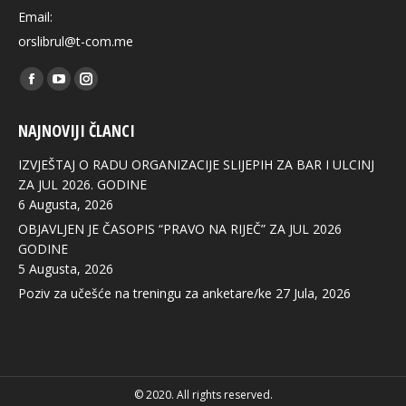
Email:
orslibrul@t-com.me
Find us on:
Facebook
YouTube
Instagram
page
page
page
NAJNOVIJI ČLANCI
opens
opens
opens
in
in
in
IZVJEŠTAJ O RADU ORGANIZACIJE SLIJEPIH ZA BAR I ULCINJ
new
new
new
ZA JUL 2026. GODINE
6 Augusta, 2026
window
window
window
OBJAVLJEN JE ČASOPIS “PRAVO NA RIJEČ” ZA JUL 2026
GODINE
5 Augusta, 2026
Poziv za učešće na treningu za anketare/ke
27 Jula, 2026
© 2020. All rights reserved.