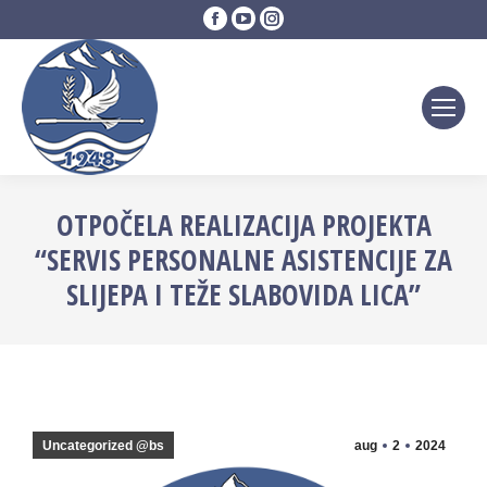
Facebook
YouTube
Instagram
page
page
page
opens
opens
opens
in
in
in
new
new
new
window
window
window
OTPOČELA REALIZACIJA PROJEKTA
“SERVIS PERSONALNE ASISTENCIJE ZA
SLIJEPA I TEŽE SLABOVIDA LICA”
Uncategorized @bs
aug
2
2024