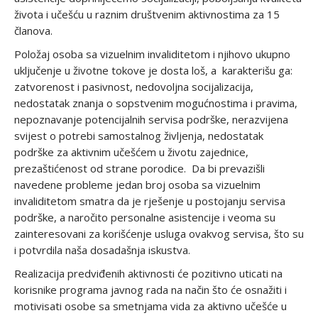
života i učešću u raznim društvenim aktivnostima za 15
članova.
Položaj osoba sa vizuelnim invaliditetom i njihovo ukupno
uključenje u životne tokove je dosta loš, a karakterišu ga:
zatvorenost i pasivnost, nedovoljna socijalizacija,
nedostatak znanja o sopstvenim mogućnostima i pravima,
nepoznavanje potencijalnih servisa podrške, nerazvijena
svijest o potrebi samostalnog življenja, nedostatak
podrške za aktivnim učešćem u životu zajednice,
prezaštićenost od strane porodice. Da bi prevazišli
navedene probleme jedan broj osoba sa vizuelnim
invaliditetom smatra da je rješenje u postojanju servisa
podrške, a naročito personalne asistencije i veoma su
zainteresovani za korišćenje usluga ovakvog servisa, što su
i potvrdila naša dosadašnja iskustva.
Realizacija predviđenih aktivnosti će pozitivno uticati na
korisnike programa javnog rada na način što će osnažiti i
motivisati osobe sa smetnjama vida za aktivno učešće u