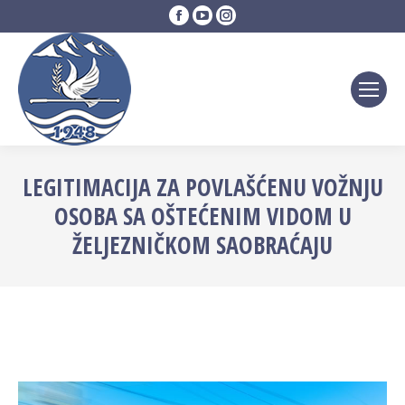
Facebook
YouTube
Instagram
page
page
page
opens
opens
opens
in
in
in
new
new
new
window
window
window
LEGITIMACIJA ZA POVLAŠĆENU VOŽNJU
OSOBA SA OŠTEĆENIM VIDOM U
ŽELJEZNIČKOM SAOBRAĆAJU