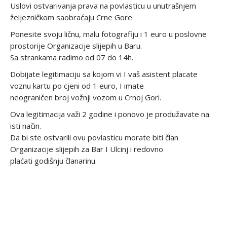
Uslovi ostvarivanja prava na povlasticu u unutrašnjem
željezničkom saobraćaju Crne Gore
Ponesite svoju ličnu, malu fotografiju i 1 euro u poslovne
prostorije Organizacije slijepih u Baru.
Sa strankama radimo od 07 do 14h.
Dobijate legitimaciju sa kojom vi I vaš asistent placate
voznu kartu po cjeni od 1 euro, I imate
neograničen broj vožnji vozom u Crnoj Gori.
Ova legitimacija važi 2 godine i ponovo je produžavate na
isti način.
Da bi ste ostvarili ovu povlasticu morate biti član
Organizacije slijepih za Bar I Ulcinj i redovno
plaćati godišnju članarinu.