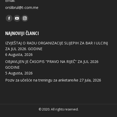
Email:
orslibrul@t-com.me
Find us on:
Facebook
YouTube
Instagram
page
page
page
NAJNOVIJI ČLANCI
opens
opens
opens
in
in
in
IZVJEŠTAJ O RADU ORGANIZACIJE SLIJEPIH ZA BAR I ULCINJ
new
new
new
ZA JUL 2026. GODINE
6 Augusta, 2026
window
window
window
OBJAVLJEN JE ČASOPIS “PRAVO NA RIJEČ” ZA JUL 2026
GODINE
5 Augusta, 2026
Poziv za učešće na treningu za anketare/ke
27 Jula, 2026
© 2020. All rights reserved.