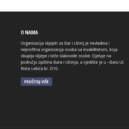
O NAMA
Organizacija slijepih za Bar i Ulcinj je nevladina i
neprofitna organizacija osoba sa invaliditetom, koja
okuplja slijepe i teže slabovide osobe. Djeluje na
području opština Bara i Ulcinja, a sjedište je u –Baru Ul.
Rista Lekića br. D10.
PROČITAJ VIŠE