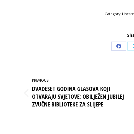
Category:
Uncate
Sha
Share
on
Faceb
POST
PREVIOUS
NAVIGATION
DVADESET GODINA GLASOVA KOJI
OTVARAJU SVJETOVE: OBILJEŽEN JUBILEJ
Previous
post:
ZVUČNE BIBLIOTEKE ZA SLIJEPE