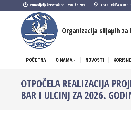
Ponedjeljak/Petak od 07:00 do 20:00
Rista Lekića D10 P 
POČETNA
O NAMA
NOVOSTI
KORISNE
Organizacija slijepih za 
POČETNA
O NAMA
NOVOSTI
KORISNE
OTPOČELA REALIZACIJA PRO
BAR I ULCINJ ZA 2026. GOD