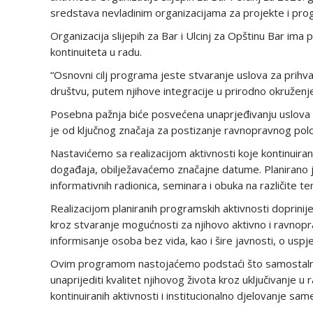
sredstava nevladinim organizacijama za projekte i pro
Organizacija slijepih za Bar i Ulcinj za Opštinu Bar i
kontinuiteta u radu.
“Osnovni cilj programa jeste stvaranje uslova za prihv
društvu, putem njihove integracije u prirodno okruženje
Posebna pažnja biće posvećena unaprjeđivanju uslova z
je od ključnog značaja za postizanje ravnopravnog pol
Nastavićemo sa realizacijom aktivnosti koje kontinuiran
događaja, obilježavaćemo značajne datume. Planirano je
informativnih radionica, seminara i obuka na različite t
Realizacijom planiranih programskih aktivnosti doprini
kroz stvaranje mogućnosti za njihovo aktivno i ravnopr
informisanje osoba bez vida, kao i šire javnosti, o uspj
Ovim programom nastojaćemo podstaći što samostalniji 
unaprijediti kvalitet njihovog života kroz uključivanje
kontinuiranih aktivnosti i institucionalno djelovanje sam