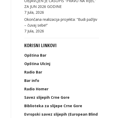
OBJAVLJEN JE ČASOPIS “PRAVO NA RIJEČ”
ZA JUN 2026 GODINE
7 Jula, 2026
Okončana realizacija projekta: “Budi pažljiv
– čuvaj sebe!”
7 Jula, 2026
KORISNI LINKOVI
Opština Bar
Opština Ulcinj
Radio Bar
Bar info
Radio Homer
Savez slijepih Crne Gore
Biblioteka za slijepe Crne Gore
Evropski savez slijepih (European Blind