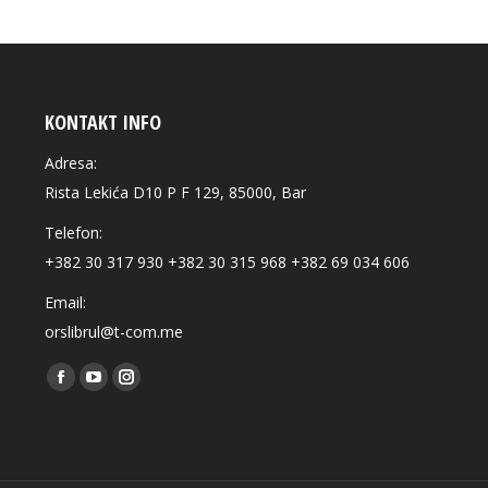
KONTAKT INFO
Adresa:
Rista Lekića D10 P F 129, 85000, Bar
Telefon:
+382 30 317 930 +382 30 315 968 +382 69 034 606
Email:
orslibrul@t-com.me
Find us on:
Facebook
YouTube
Instagram
page
page
page
opens
opens
opens
in
in
in