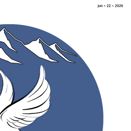
jun
22
2026