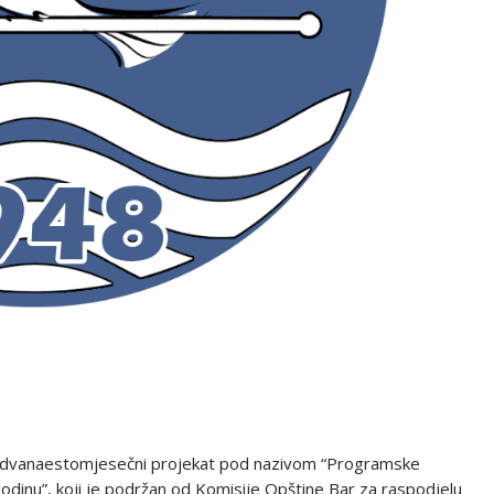
izuje dvanaestomjesečni projekat pod nazivom “Programske
. godinu”, koji je podržan od Komisije Opštine Bar za raspodjelu