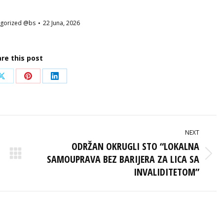
gorized @bs
22 Juna, 2026
re this post
Share
Share
Share
on
on
on
ook
X
Pinterest
LinkedIn
NEXT
ODRŽAN OKRUGLI STO “LOKALNA
SAMOUPRAVA BEZ BARIJERA ZA LICA SA
Next
post:
INVALIDITETOM”