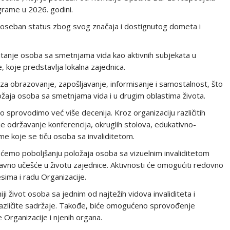
grame u 2026. godini.
ma poseban status zbog svog značaja i dostignutog dometa i
atanje osoba sa smetnjama vida kao aktivnih subjekata u
, koje predstavlja lokalna zajednica.
a obrazovanje, zapošljavanje, informisanje i samostalnost, što
ožaja osoba sa smetnjama vida i u drugim oblastima života.
o sprovodimo već više decenija. Kroz organizaciju različitih
 održavanje konferencija, okruglih stolova, edukativno-
eme koje se tiču osoba sa invaliditetom.
jećemo poboljšanju položaja osoba sa vizuelnim invaliditetom
avno učešće u životu zajednice. Aktivnosti će omogućiti redovno
esima i radu Organizacije.
život osoba sa jednim od najtežih vidova invaliditeta i
 u različite sadržaje. Takođe, biće omogućeno sprovođenje
e Organizacije i njenih organa.