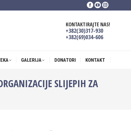
Facebook
YouTube
Instagram
TEKA
GALERIJA
DONATORI
KONTAKT
page
page
page
opens
opens
opens
KONTAKTIRAJTE NAS!
in
in
in
+382(30)317-930
new
new
new
+382(69)034-606
window
window
window
TEKA
GALERIJA
DONATORI
KONTAKT
RGANIZACIJE SLIJEPIH ZA