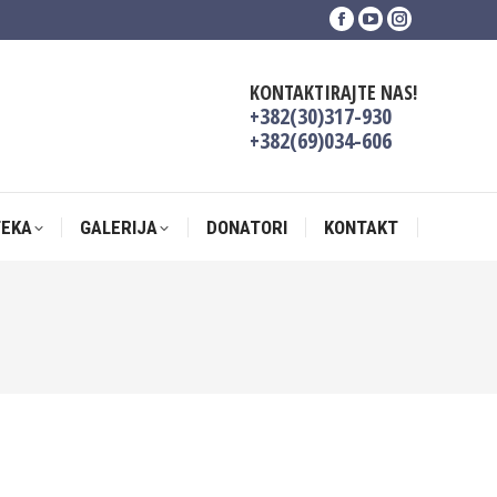
Facebook
YouTube
Instagram
TEKA
GALERIJA
DONATORI
KONTAKT
page
page
page
opens
opens
opens
KONTAKTIRAJTE NAS!
in
in
in
+382(30)317-930
new
new
new
+382(69)034-606
window
window
window
TEKA
GALERIJA
DONATORI
KONTAKT