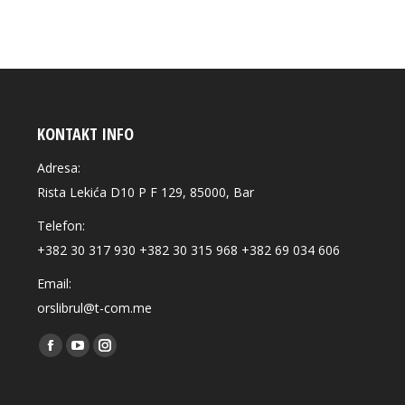
KONTAKT INFO
Adresa:
Rista Lekića D10 P F 129, 85000, Bar
Telefon:
+382 30 317 930 +382 30 315 968 +382 69 034 606
Email:
orslibrul@t-com.me
Find us on:
Facebook
YouTube
Instagram
page
page
page
opens
opens
opens