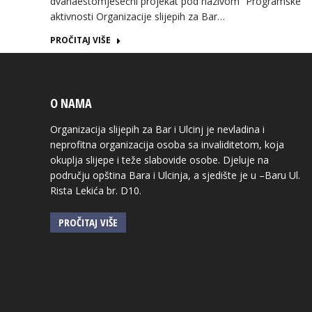
dvanaestomjesečni projekat pod nazivom “Programske
aktivnosti Organizacije slijepih za Bar…
PROČITAJ VIŠE
O NAMA
Organizacija slijepih za Bar i Ulcinj je nevladina i
neprofitna organizacija osoba sa invaliditetom, koja
okuplja slijepe i teže slabovide osobe. Djeluje na
području opština Bara i Ulcinja, a sjedište je u –Baru Ul.
Rista Lekića br. D10.
PROČITAJ VIŠE