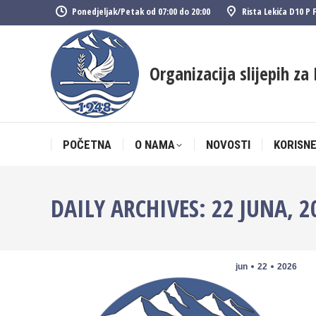
Ponedjeljak/Petak od 07:00 do 20:00
Rista Lekića D10 P 
POČETNA
O NAMA
NOVOSTI
KORISNE
Organizacija slijepih za 
POČETNA
O NAMA
NOVOSTI
KORISNE
DAILY ARCHIVES:
22 JUNA, 2
jun
22
2026