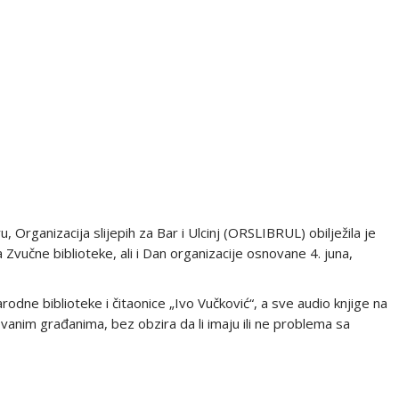
Organizacija slijepih za Bar i Ulcinj (ORSLIBRUL) obilježila je
a Zvučne biblioteke, ali i Dan organizacije osnovane 4. juna,
odne biblioteke i čitaonice „Ivo Vučković“, a sve audio knjige na
nim građanima, bez obzira da li imaju ili ne problema sa