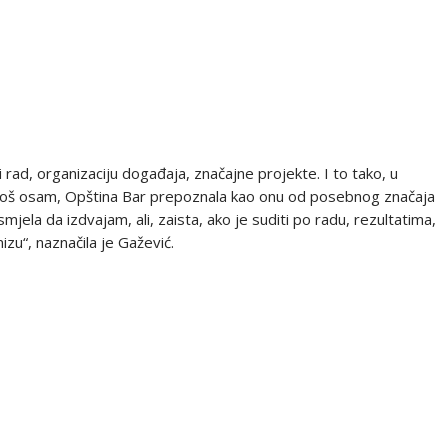
 rad, organizaciju događaja, značajne projekte. I to tako, u
uz još osam, Opština Bar prepoznala kao onu od posebnog značaja
smjela da izdvajam, ali, zaista, ako je suditi po radu, rezultatima,
zu“, naznačila je Gažević.