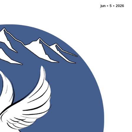
jun
5
2026