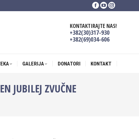
Facebook
YouTube
Instagram
TEKA
GALERIJA
DONATORI
KONTAKT
page
page
page
opens
opens
opens
KONTAKTIRAJTE NAS!
in
in
in
+382(30)317-930
new
new
new
+382(69)034-606
window
window
window
TEKA
GALERIJA
DONATORI
KONTAKT
EN JUBILEJ ZVUČNE