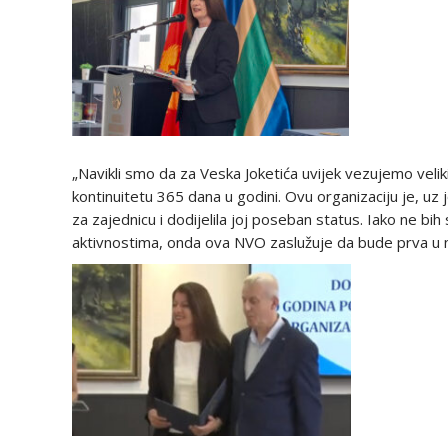
„Navikli smo da za Veska Joketića uvijek vezujemo veliki
kontinuitetu 365 dana u godini. Ovu organizaciju je, 
za zajednicu i dodijelila joj poseban status. Iako ne bih 
aktivnostima, onda ova NVO zaslužuje da bude prva u ni