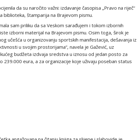
cijenila da su naročito važni: izdavanje časopisa „Pravo na riječ“
a biblioteka, štamparija na Brajevom pismu.
imala sam priliku da sa Veskom sarađujem i tokom izbornih
riste izborni materijal na Brajevom pismu. Osim toga, širok je
og učešća u organizovanju sportskih manifestacija, dešavanja iz
ktivnosti u svojim prostorijama“, navela je Gažević, uz
ekućeg budžeta izdvaja sredstva u iznosu od jedan posto za
 239.000 eura, a za organizacije koje uživaju poseban status
tka angažovana na čitanju knjiga za slijepe i slabovide je,