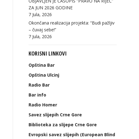
OBJAVLJEN JE ČASOPIS “PRAVO NA RIJEČ”
ZA JUN 2026 GODINE
7 Jula, 2026
Okončana realizacija projekta: “Budi pažljiv
– čuvaj sebe!”
7 Jula, 2026
KORISNI LINKOVI
Opština Bar
Opština Ulcinj
Radio Bar
Bar info
Radio Homer
Savez slijepih Crne Gore
Biblioteka za slijepe Crne Gore
Evropski savez slijepih (European Blind