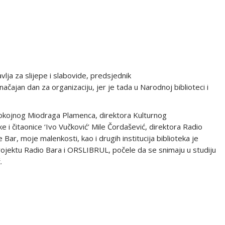
lja za slijepe i slabovide, predsjednik
čajan dan za organizaciju, jer je tada u Narodnoj biblioteci i
pokojnog Miodraga Plamenca, direktora Kulturnog
e i čitaonice ‘Ivo Vučković’ Mile Čordašević, direktora Radio
ar, moje malenkosti, kao i drugih institucija biblioteka je
rojektu Radio Bara i ORSLIBRUL, počele da se snimaju u studiju
.