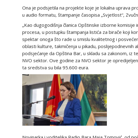
Ona je podsjetila na projekte koje je lokalna uprava pro
u audio formatu, štampanje časopisa „Svjetlost“, Zvučn
„Kao dugogodišnja članica Opštinske izborne komisije 
procesa, u postupku štampanja listića za birače koji ko
spektar onoga što rade u smislu kvalitetnog i posvećen
oblasti kulture, takmičenja u pikadu, poslijepodnevnih a
podsjećanje da Opština Bar, u skladu sa zakonom, iz t
NVO sektor. Ove godine za NVO sektor je opredijeljeno
ta sredstva su bila 95.600 eura.
Novinarka i voditeljka Radio Bara Maja Tomović, od poče