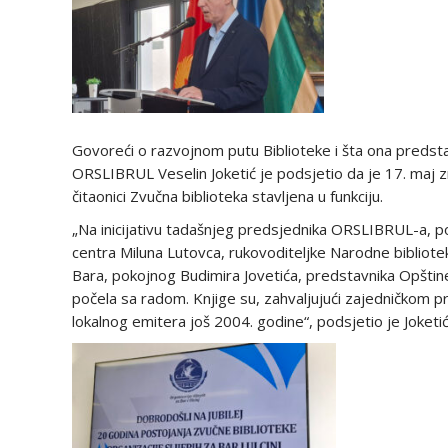
Govoreći o razvojnom putu Biblioteke i šta ona predstav
ORSLIBRUL Veselin Joketić je podsjetio da je 17. maj zna
čitaonici Zvučna biblioteka stavljena u funkciju.
„Na inicijativu tadašnjeg predsjednika ORSLIBRUL-a, 
centra Miluna Lutovca, rukovoditeljke Narodne bibliotek
Bara, pokojnog Budimira Jovetića, predstavnika Opštine B
počela sa radom. Knjige su, zahvaljujući zajedničkom p
lokalnog emitera još 2004. godine“, podsjetio je Joketić