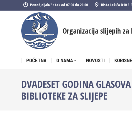
Ponedjeljak/Petak od 07:00 do 20:00
Rista Lekića D10 P 
POČETNA
O NAMA
NOVOSTI
KORISNE
Organizacija slijepih za 
POČETNA
O NAMA
NOVOSTI
KORISNE
DVADESET GODINA GLASOVA K
BIBLIOTEKE ZA SLIJEPE