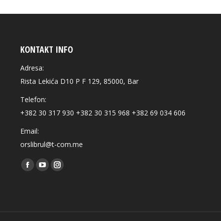
KONTAKT INFO
Adresa:
Rista Lekića D10 P F 129, 85000, Bar
Telefon:
+382 30 317 930 +382 30 315 968 +382 69 034 606
Email:
orslibrul@t-com.me
Find us on:
Facebook
YouTube
Instagram
page
page
page
opens
opens
opens
in
in
in