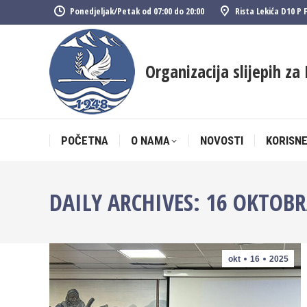
Ponedjeljak/Petak od 07:00 do 20:00
Rista Lekića D10 P 
POČETNA
O NAMA
NOVOSTI
KORISNE
Organizacija slijepih za 
POČETNA
O NAMA
NOVOSTI
KORISNE
DAILY ARCHIVES:
16 OKTOBR
okt
16
2025