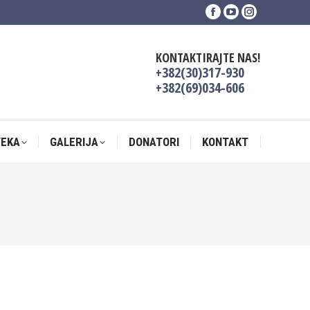
Facebook
YouTube
Instagram
TEKA
GALERIJA
DONATORI
KONTAKT
page
page
page
opens
opens
opens
KONTAKTIRAJTE NAS!
in
in
in
+382(30)317-930
new
new
new
+382(69)034-606
window
window
window
TEKA
GALERIJA
DONATORI
KONTAKT