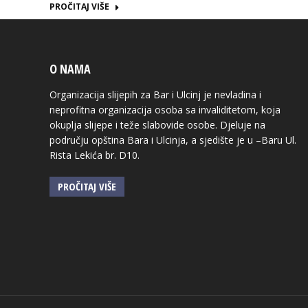
PROČITAJ VIŠE
O NAMA
Organizacija slijepih za Bar i Ulcinj je nevladina i
neprofitna organizacija osoba sa invaliditetom, koja
okuplja slijepe i teže slabovide osobe. Djeluje na
području opština Bara i Ulcinja, a sjedište je u –Baru Ul.
Rista Lekića br. D10.
PROČITAJ VIŠE