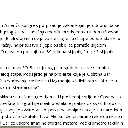
m Američki kongres potpisao je zakon kojim je odobrio da se
bijelog štapa. Tadašnji američki predsjednik Lindon Džonson
e. Bijeli štap ima dvije važne uloge za slijepe osobe-služi kao
raćaju na prisustvo slijepe osobe, te pomaže slijepim
vijetu postoji oko 39 miliona slijepih, što je 5 slijepih
je inicijativu SO Bar i njenog predsjednika da se sjednica
elog štapa. Podsjetio je na projekte koje je Opština Bar
ozvučavanje raskrsnica i izgradnju taktilnih staza, što se u
isanim standardima”.
 u skladu sa našim sugestijama. U posljednje vrijeme Opština to
ovršina ili izgradnje novih postala je praksa da svaki trotoar u
ala koji je kvalitetan i otporan na spoljne uticaje. I u narednom
i što više taktilnih staza. Ako su sve planirane rekonstrukcije i
Bar će uskoro imati ne stotine metara, već kilometre taktilnih