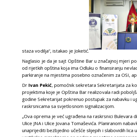
staza vodilja“, istakao je Joketić.
Naglasio je da je sajt Opštine Bar u značajnoj mjeri p
od rijetkih opština koja ima Odluku o finansiranju nevl
parkiranje na mjestima posebno označenim za OSI, apel
Dr
Ivan
Pekić
, pomoćnik sekretara Sekretarijata za k
projektima koje je Opština Bar realizovala radi pobolj
godine Sekretarijat pokrenuo postupak za nabavku i ugr
raskrsnicama sa svjetlosnom signalizacijom.
„Ova oprema je već ugrađena na raskrsnici Bulevara dina
Ulice JNA i Ulice Jovana Tomaševića. Planiranom nab
unaprijediti bezbjedno učešće slijepih i slabovidih lic