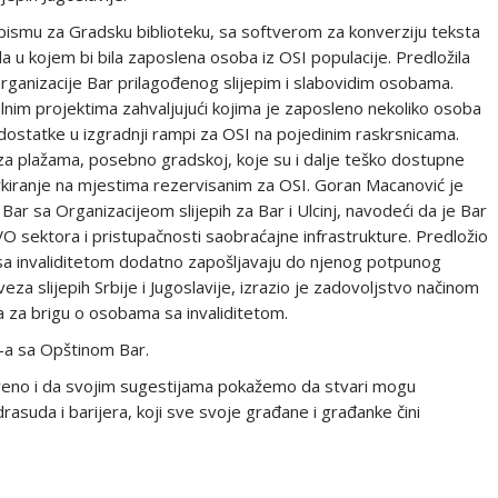
pismu za Gradsku biblioteku, sa softverom za konverziju teksta
 u kojem bi bila zaposlena osoba iz OSI populacije. Predložila
 organizacije Bar prilagođenog slijepim i slabovidim osobama.
nim projektima zahvaljujući kojima je zaposleno nekoliko osoba
edostatke u izgradnji rampi za OSI na pojedinim raskrsnicama.
aza plažama, posebno gradskoj, koje su i dalje teško dostupne
rkiranje na mjestima rezervisanim za OSI. Goran Macanović je
ar sa Organizacijeom slijepih za Bar i Ulcinj, navodeći da je Bar
VO sektora i pristupačnosti saobraćajne infrastrukture. Predložio
e sa invaliditetom dodatno zapošljavaju do njenog potpunog
eza slijepih Srbije i Jugoslavije, izrazio je zadovoljstvo načinom
ta za brigu o osobama sa invaliditetom.
-a sa Opštinom Bar.
eno i da svojim sugestijama pokažemo da stvari mogu
rasuda i barijera, koji sve svoje građane i građanke čini