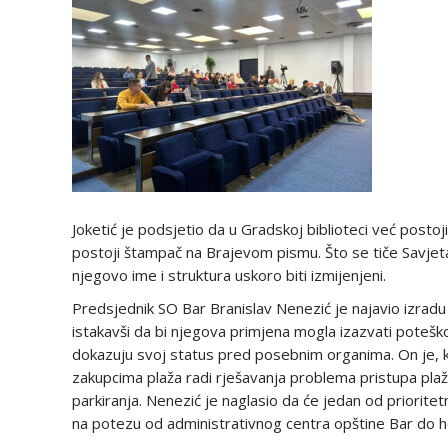
Joketić je podsjetio da u Gradskoj biblioteci već postoji
postoji štampač na Brajevom pismu. Što se tiče Savjeta 
njegovo ime i struktura uskoro biti izmijenjeni.
Predsjednik SO Bar Branislav Nenezić je najavio izradu
istakavši da bi njegova primjena mogla izazvati poteš
dokazuju svoj status pred posebnim organima. On je, ka
zakupcima plaža radi rješavanja problema pristupa pla
parkiranja. Nenezić je naglasio da će jedan od priorite
na potezu od administrativnog centra opštine Bar do ho