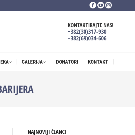
Facebook
YouTube
Instagram
TEKA
GALERIJA
DONATORI
KONTAKT
page
page
page
opens
opens
opens
KONTAKTIRAJTE NAS!
in
in
in
+382(30)317-930
new
new
new
+382(69)034-606
window
window
window
TEKA
GALERIJA
DONATORI
KONTAKT
BARIJERA
NAJNOVIJI ČLANCI