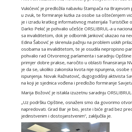
Vukićević je predložila nabavku štampača na Brajevom 
u zvuk, te formiranje kutka za osobe sa oštećenjem vida
je i izradu kratkog informativnog materijala Turističke
Darko Pekić je pohvalio učešće ORSLIBRUL-a u nacional
sa invaliditetom, dok je odbornik Janković ukazao na n
Edina Šabović je skrenula pažnju na problem uskih pril
osobama sa invaliditetom, te je osudila nepropisno pa
pohvalio rad Otvorenog parlamenta i saradnju Opštine B
primjer dobre prakse, naročito u oblasti finansiranja N
je da se, ukoliko zakonska kvota nije ispunjena, osob
ispunjenja. Novak Ražnatović, dugogodišnji aktivista Sav
na koji je sjednica vođena i predložio formiranje Savje
Marija Božović je istakla izuzetnu saradnju ORSLIBRUL
„Uz podršku Opštine, osnaženi smo da govorimo otvor
napredovati. Grad Bar je bio, jeste i biće grad bez pred
jedinstvenim i dostojanstvenim“, zaključila je.