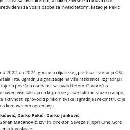
im licima sa invaliditetom, a nakon završetka radova biće
redviđenih za vozila osoba sa invaliditetom“, kazao je Pekić.
d 2022. do 2024. godine u cilju lakšeg pristupa i kretanja OSI,
ala Tita, ugradnju signalizacije na više raskrsnica, izgradnju i
ostojećih površina osobama sa invaliditetom. Govoreći o
je naveo više lokacija na kojima se grade taktilne staze i rampe,
 aktivnosti sprovoditi prilikom svake izgradnje i rekonstrukcije
ima o komunalnom opremanju.
kićević
,
Darko
Pekić
i
Darko
Janković
,
Goran
Macanović
, izvršni direktor Saveza slijepih Crne Gore
jepih Jugoslavije.