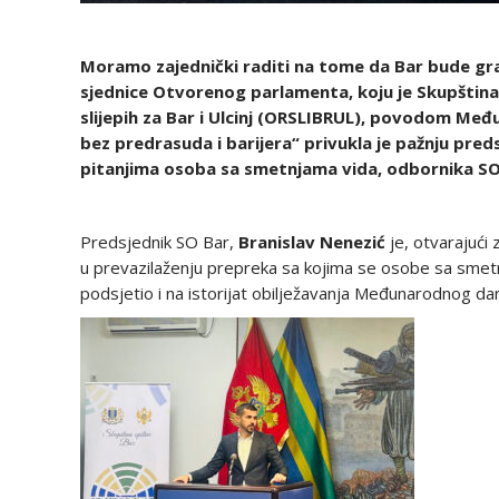
Moramo zajednički raditi na tome da Bar bude grad
sjednice Otvorenog parlamenta, koju je Skupština
slijepih za Bar i Ulcinj (ORSLIBRUL), povodom Me
bez predrasuda i barijera“ privukla je pažnju preds
pitanjima osoba sa smetnjama vida, odbornika SO 
Predsjednik SO Bar,
Branislav
Nenezić
je, otvarajući
u prevazilaženju prepreka sa kojima se osobe sa smet
podsjetio i na istorijat obilježavanja Međunarodnog dan