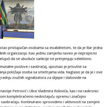
ostao pristupačan osobama sa invaliditetom, te da je Bar jedna
adinih organizacija. Kao jedinu zamjerku naveo je nepropisno
ujući da se ubuduće sankcije ne primjenjuju selektivno.
omunalne poslove i saobraćaj, upoznao je prisutne sa
šanja položaja osoba sa smetnjama vida. Naglasio je da je i ove
adnju zvučnih signalizatora za slijepe i slabovide na
stije Petrović i Ulice Vladimira Rolovića, kao i na raskrsnici
avkom kompletiraćemo nedostajuću opremu i značajno
a u saobraćaju. Kontinuirano sprovodimo i aktivnosti na zamjeni