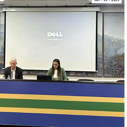
okt
16
2025