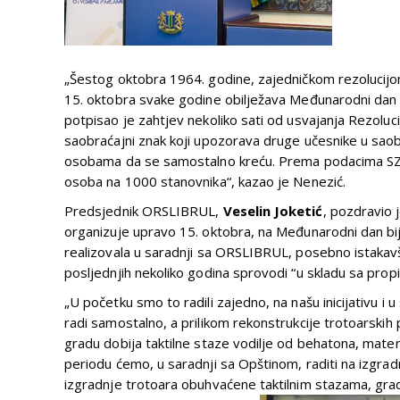
„Šestog oktobra 1964. godine, zajedničkom rezolucijo
15. oktobra svake godine obilježava Međunarodni dan 
potpisao je zahtjev nekoliko sati od usvajanja Rezolucij
saobraćajni znak koji upozorava druge učesnike u saob
osobama da se samostalno kreću. Prema podacima SZO u s
osoba na 1000 stanovnika“, kazao je Nenezić.
Predsjednik ORSLIBRUL,
Veselin
Joketić
, pozdravio 
organizuje upravo 15. oktobra, na Međunarodni dan bij
realizovala u saradnji sa ORSLIBRUL, posebno istakavši 
posljednjih nekoliko godina sprovodi “u skladu sa prop
„U početku smo to radili zajedno, na našu inicijativu i
radi samostalno, a prilikom rekonstrukcije trotoarskih p
gradu dobija taktilne staze vodilje od behatona, materij
periodu ćemo, u saradnji sa Opštinom, raditi na izgradnj
izgradnje trotoara obuhvaćene taktilnim stazama, grad 