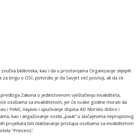
 zvučna biblioteka, kao i da u prostorijama Organizacije slijepih
za brigu o OSI, potvrdio je da Savjet već postoji, ali da će
 predloga Zakona o jedinstvenom vještačenju invaliditeta,
koće osobama sa invaliditetom, jer će svake godine morati da
o i Pekić, najavio i upućivanje dopisa AD Morsko dobro i
žama, kao i angažovanje vozila „pauk“ u slučajevima nepropisnog
tnih projekata biti olakšavanje pristupa osobama sa invaliditetom
tela “Princess”.