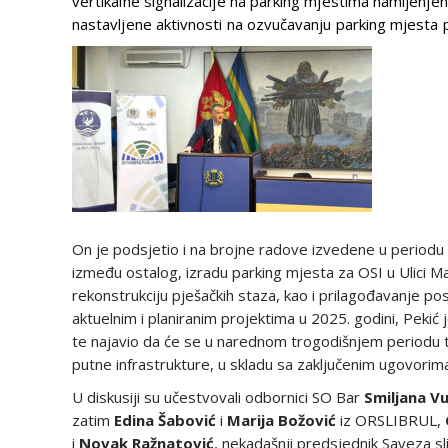
vertikalne signalizacije na parking mjestima namijenjen
nastavljene aktivnosti na ozvučavanju parking mjesta p
On je podsjetio i na brojne radove izvedene u periodu o
između ostalog, izradu parking mjesta za OSI u Ulici Marš
rekonstrukciju pješačkih staza, kao i prilagođavanje p
aktuelnim i planiranim projektima u 2025. godini, Pekić 
te najavio da će se u narednom trogodišnjem periodu te
putne infrastrukture, u skladu sa zaključenim ugovor
U diskusiji su učestvovali odbornici SO Bar
Smiljana
Vu
zatim
Edina
Šabović
i
Marija
Božović
iz ORSLIBRUL,
i
Novak
Ražnatović
, nekadašnji predsjednik Saveza sli