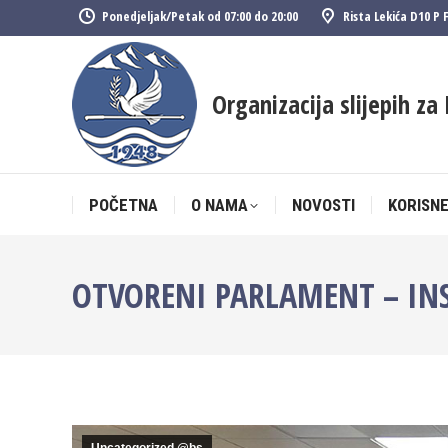
Ponedjeljak/Petak od 07:00 do 20:00
Rista Lekića D10 P 
POČETNA
O NAMA
NOVOSTI
KORISNE
Organizacija slijepih za 
POČETNA
O NAMA
NOVOSTI
KORISNE
OTVORENI PARLAMENT – INST