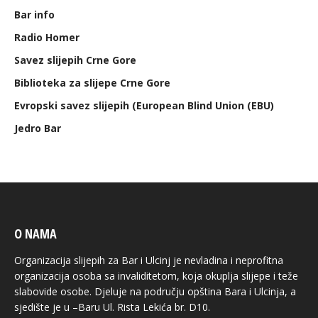
Bar info
Radio Homer
Savez slijepih Crne Gore
Biblioteka za slijepe Crne Gore
Evropski savez slijepih (European Blind Union (EBU)
Jedro Bar
O NAMA
Organizacija slijepih za Bar i Ulcinj je nevladina i neprofitna
organizacija osoba sa invaliditetom, koja okuplja slijepe i teže
slabovide osobe. Djeluje na području opština Bara i Ulcinja, a
sjedište je u –Baru Ul. Rista Lekića br. D10.