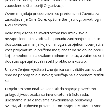
zaposlene u štampariji Organizacije.
Ovom događaju prisustvovali su predstavnici Zavoda za
zapošljavanje Crne Gore, opštine Bar, javnog, privatnog i
NVO sektora.
Veliki broj osoba sa invaliditetom kao uzrok svoje
nezaposlenosti navodi slabu ponudu zanimanja koja su im
dostupna, zanimanja koja oni mogu s uspjehom obavljati, a
kroz projekat im je pružena mogućnost da se obuče poslu
koji je neohodan na svakom radnom mjestu, a zatim su se i
dodatno specijalizovali i stekli praktično iskustvo.
Unapređenjem vještina i znanja lica sa invaliditetom uticali
smo na poboljšanje njihovog položaja na slobodnom tržištu
rada.
Projektom smo imali za zadatak da najprije povećamo
prilagodljivost osoba sa invaliditetom tržištu rada,
upoznamo ih sa osnovama funkcionisanja poslovnog
svijeta, ali i njihovim pravima u tom svijetu. Motivisali smo