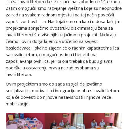
lica sa invaliditetom da se uključe na slobodno tržište rada.
Zatim omogućili smo razvijanje vještina koje su neophodne
za rad na svakom radnom mjestu i na taj način povećali
zapošljivost ovih lica. Nastojali smo da kao i u dosadašnjim
projektima spriječimo dvostruku diskriminaciju žena sa
invaliditetom i što više njih uključimo u projekat. Na kraju
želimo i ovim događajem da utičemo na svijest
poslodavaca i lokalne zajednice o radnim kapacitetima lica
sa invaliditetom, o mogućnostima i benefitima
zapošljavanja ovih lica, jer bi oni trebali da budu glavna
podrška u ostvarenju prava na rad osobama sa
invaliditetom.
Ovim projektom smo do sada uspjeli da izvršimo
socijalizaciju, motivaciju i integraciju osoba s invaliditetom
koja će dovesti do njihove nezavisnosti i njihove veće
mobilizacije.