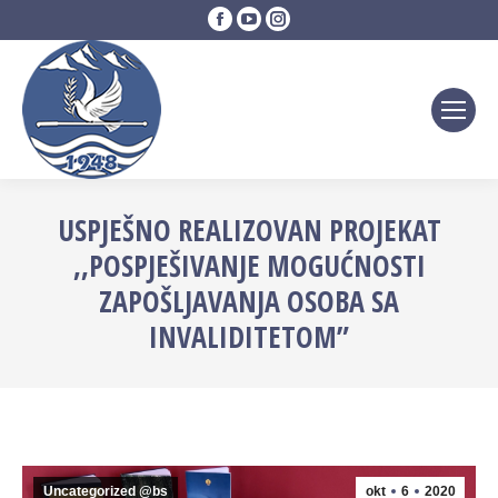
Facebook
YouTube
Instagram
page
page
page
opens
opens
opens
in
in
in
new
new
new
window
window
window
USPJEŠNO REALIZOVAN PROJEKAT
,,POSPJEŠIVANJE MOGUĆNOSTI
ZAPOŠLJAVANJA OSOBA SA
INVALIDITETOM”
Uncategorized @bs
okt
6
2020