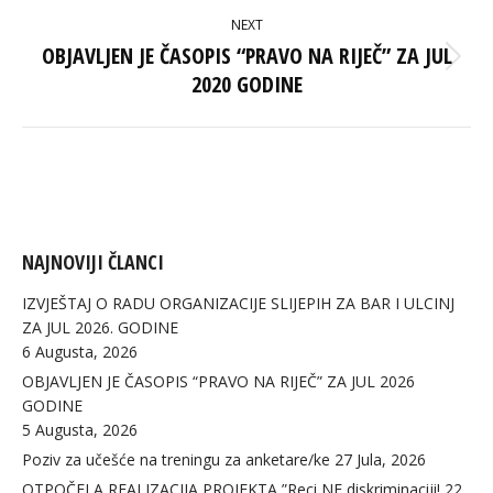
NEXT
OBJAVLJEN JE ČASOPIS “PRAVO NA RIJEČ” ZA JUL
Next
2020 GODINE
post:
NAJNOVIJI ČLANCI
IZVJEŠTAJ O RADU ORGANIZACIJE SLIJEPIH ZA BAR I ULCINJ
ZA JUL 2026. GODINE
6 Augusta, 2026
OBJAVLJEN JE ČASOPIS “PRAVO NA RIJEČ” ZA JUL 2026
GODINE
5 Augusta, 2026
Poziv za učešće na treningu za anketare/ke
27 Jula, 2026
OTPOČELA REALIZACIJA PROJEKTA ”Reci NE diskriminaciji!
22