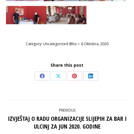
Category:
Uncategorized @bs
6 Oktobra, 2020
Share this post
Share
Share
Share
Share
on
on
on
on
Facebook
X
Pinterest
LinkedIn
POST
PREVIOUS
NAVIGATION
IZVJEŠTAJ O RADU ORGANIZACIJE SLIJEPIH ZA BAR I
Previous
ULCINJ ZA JUN 2020. GODINE
post: