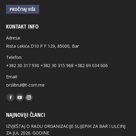
PROČITAJ VIŠE
KONTAKT INFO
Adresa:
Rista Lekića D10 P F 129, 85000, Bar
Telefon:
+382 30 317 930 +382 30 315 968 +382 69 034 606
Email:
orslibrul@t-com.me
Find us on:
Facebook
YouTube
Instagram
page
page
page
NAJNOVIJI ČLANCI
opens
opens
opens
in
in
in
IZVJEŠTAJ O RADU ORGANIZACIJE SLIJEPIH ZA BAR I ULCINJ
new
new
new
ZA JUL 2026. GODINE