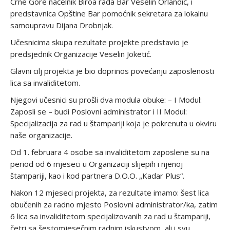
Crne Gore načelnik Biroa rada Bar Veselin Orlandić, i
predstavnica Opštine Bar pomoćnik sekretara za lokalnu
samoupravu Dijana Drobnjak.
Učesnicima skupa rezultate projekte predstavio je
predsjednik Organizacije Veselin Joketić.
Glavni cilj projekta je bio doprinos povećanju zaposlenosti
lica sa invaliditetom.
Njegovi učesnici su prošli dva modula obuke: – I Modul:
Zaposli se – budi Poslovni administrator i II Modul:
Specijalizacija za rad u štampariji koja je pokrenuta u okviru
naše organizacije.
Od 1. februara 4 osobe sa invaliditetom zaposlene su na
period od 6 mjeseci u Organizaciji slijepih i njenoj
štampariji, kao i kod partnera D.O.O. „Kadar Plus“.
Nakon 12 mjeseci projekta, za rezultate imamo: šest lica
obučenih za radno mjesto Poslovni administrator/ka, zatim
6 lica sa invaliditetom specijalizovanih za rad u štampariji,
četri sa šestomjesečnim radnim iskustvom, ali i svu