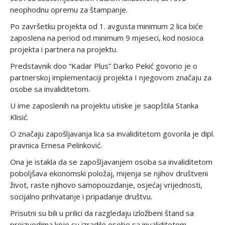
neophodnu opremu za štampanje.
Po završetku projekta od 1. avgusta minimum 2 lica biće
zaposlena na period od minimum 9 mjeseci, kod nosioca
projekta i partnera na projektu.
Predstavnik doo “Kadar Plus” Darko Pekić govorio je o
partnerskoj implementaciji projekta I njegovom značaju za
osobe sa invaliditetom.
U ime zaposlenih na projektu utiske je saopštila Stanka
Klisić.
O značaju zapošljavanja lica sa invaliditetom govorila je dipl.
pravnica Ernesa Pelinković.
Ona je istakla da se zapošljavanjem osoba sa invaliditetom
poboljšava ekonomski položaj, mijenja se njihov društveni
život, raste njihovo samopouzdanje, osjećaj vrijednosti,
socijalno prihvatanje i pripadanje društvu.
Prisutni su bili u prilici da razgledaju izložbeni štand sa
proizvodima koje su izradile osobe sa invaliditetom