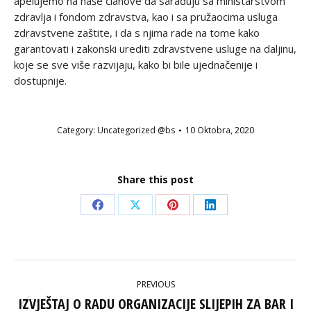
apelujemo na naše članove da sarađuju sa ministarstvom
zdravlja i fondom zdravstva, kao i sa pružaocima usluga
zdravstvene zaštite, i da s njima rade na tome kako
garantovati i zakonski urediti zdravstvene usluge na daljinu,
koje se sve više razvijaju, kako bi bile ujednačenije i
dostupnije.
Category:
Uncategorized @bs
10 Oktobra, 2020
Share this post
Share
Share
Share
Share
on
on
on
on
Facebook
X
Pinterest
LinkedIn
POST
PREVIOUS
NAVIGATION
IZVJEŠTAJ O RADU ORGANIZACIJE SLIJEPIH ZA BAR I