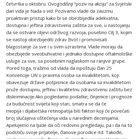
četvrtka u oktobru. Ovogodišnji “poziv na akciju” za Svjetski
dan vida je Nada u vid. Pozivamo vlade da zauzmu
proaktivan pristup kako bi se obezbijedila adekvatna,
dostupna i jeftina zdravstvena zaštita za sve, u nastojanju
da se ostvare ciljevi održivog razvoja, posebno Cilj 3, kojim
se nastoji obezbijediti zdrav život i promovisati
blagostanje za sve i u svim uzrastima. Vlade moraju da
obezbijede sveobuhvatne i jednako dostupne oftalmološke
usluge za sve, sa posebnim naglaskom na ranjive grupe.​
Pored toga, tražimo od vlada da ispoštuju član 25
Konvencije UN o pravima osoba sa invaliditetom, koji
obavezuje države-potpisnice da osobama sa invaliditetom
pruže dostupnu, jeftinu i kvalitetnu zdravstvenu zaštitu bez
diskriminacije.​Ako pogledamo podatke, činjenice i prognoze
za budućnost svijeta koji stari, smatra se da će
miopija i dijabetska retinopatija biti faktori koji će povećati
broj slučajeva oštećenja vida u narednim decenijama.
Apelujemo na ljude da oči redovno pregledaju, pa i da na to
podstiču svoje prijatelje, članove porodice itd.​ Takođe,