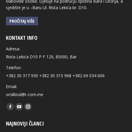
slabovide osobe. Djeluje na području opština Bara i Ulcinja, a
sjedište je u –Baru Ul. Rista Lekića br. D10.
PROČITAJ VIŠE
KONTAKT INFO
Adresa:
Rista Lekića D10 P F 129, 85000, Bar
Telefon:
+382 30 317 930 +382 30 315 968 +382 69 034 606
Email:
orslibrul@t-com.me
Find us on:
Facebook
YouTube
Instagram
page
page
page
NAJNOVIJI ČLANCI
opens
opens
opens