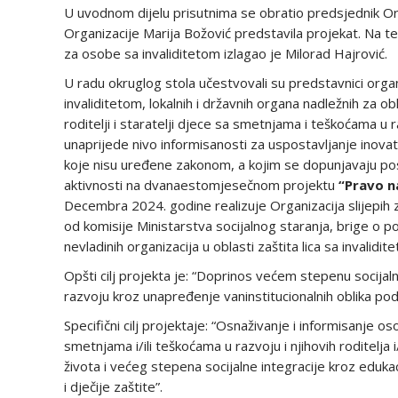
U uvodnom dijelu prisutnima se obratio predsjednik Organ
Organizacije Marija Božović predstavila projekat. Na tem
za osobe sa invaliditetom izlagao je Milorad Hajrović.
U radu okruglog stola učestvovali su predstavnici organ
invaliditetom, lokalnih i državnih organa nadležnih za obl
roditelji i staratelji djece sa smetnjama i teškoćama u ra
unaprijede nivo informisanosti za uspostavljanje inovati
koje nisu uređene zakonom, a kojim se dopunjavaju po
aktivnosti na dvanaestomjesečnom projektu
“Pravo n
Decembra 2024. godine realizuje Organizacija slijepih za
od komisije Ministarstva socijalnog staranja, brige o p
nevladinih organizacija u oblasti zaštita lica sa invalidi
Opšti cilj projekta je: “Doprinos većem stepenu socijal
razvoju kroz unapređenje vaninstitucionalnih oblika podrš
Specifični cilj projektaje: “Osnaživanje i informisanje os
smetnjama i/ili teškoćama u razvoju i njihovih roditelja 
života i većeg stepena socijalne integracije kroz eduka
i dječije zaštite”.