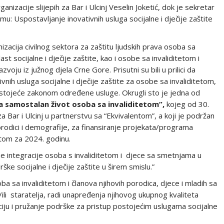
izacije slijepih za Bar i Ulcinj Veselin Joketić, dok je sekretar
u: Uspostavljanje inovativnih usluga socijalne i dječije zaštite
izacija civilnog sektora za zaštitu ljudskih prava osoba sa
ast socijalne i dječije zaštite, kao i osobe sa invaliditetom i
zvoju iz južnog djela Crne Gore. Prisutni su bili u prilici da
vnih usluga socijalne i dječije zaštite za osobe sa invaliditetom,
stojeće zakonom određene usluge. Okrugli sto je jedna od
a samostalan život osoba sa invaliditetom”,
kojeg od 30.
 Bar i Ulcinj u partnerstvu sa “Ekvivalentom”, a koji je podržan
orodici i demografije, za finansiranje projekata/programa
tetom za 2024. godinu.
ne integracije osoba s invaliditetom i djece sa smetnjama u
ke socijalne i dječije zaštite u širem smislu.”
oba sa invaliditetom i članova njihovih porodica, djece i mladih sa
i/ili staratelja, radi unapređenja njihovog ukupnog kvaliteta
ciju i pružanje podrške za pristup postojećim uslugama socijalne