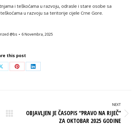
etnjama i teškoćama u razvoju, odrasle i stare osobe sa
 i teškoćama u razvoju sa teritorije cijele Crne Gore.
rized @bs
6 Novembra, 2025
re this post
Share
Share
Share
on
on
on
ook
X
Pinterest
LinkedIn
NEXT
OBJAVLJEN JE ČASOPIS “PRAVO NA RIJEČ”
Next
ZA OKTOBAR 2025 GODINE
post: