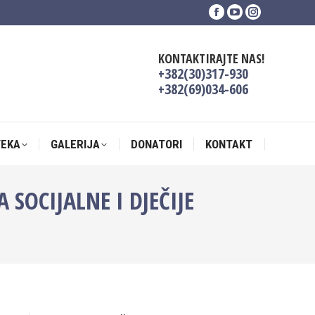
Facebook
YouTube
Instagram
TEKA
GALERIJA
DONATORI
KONTAKT
page
page
page
opens
opens
opens
KONTAKTIRAJTE NAS!
in
in
in
+382(30)317-930
new
new
new
+382(69)034-606
window
window
window
TEKA
GALERIJA
DONATORI
KONTAKT
SOCIJALNE I DJEČIJE