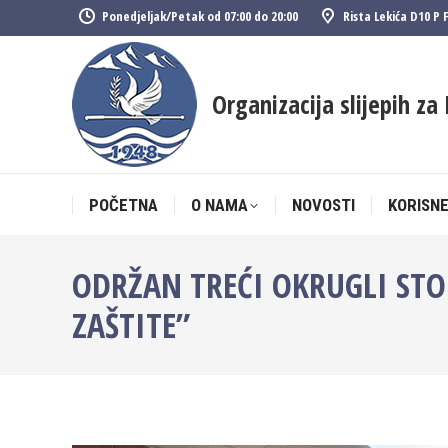
Ponedjeljak/Petak od 07:00 do 20:00
Rista Lekića D10 P 
POČETNA
O NAMA
NOVOSTI
KORISNE
Organizacija slijepih za 
POČETNA
O NAMA
NOVOSTI
KORISNE
ODRŽAN TREĆI OKRUGLI STO
ZAŠTITE”