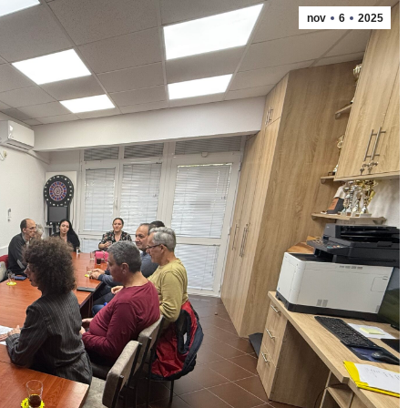
nov
6
2025