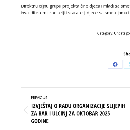
Direktnu ciljnu grupu projekta čine djeca i mladi sa sm
invaliditetom i roditelji i staratelji djece sa smetnjama
Category:
Uncatego
Sha
Share
on
Faceb
POST
PREVIOUS
NAVIGATION
IZVJEŠTAJ O RADU ORGANIZACIJE SLIJEPIH
ZA BAR I ULCINJ ZA OKTOBAR 2025
Previous
post:
GODINE