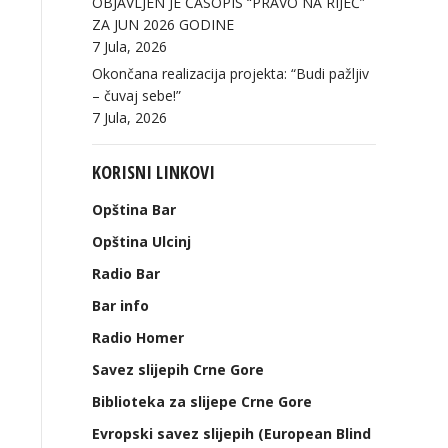
OBJAVLJEN JE ČASOPIS “PRAVO NA RIJEČ”
ZA JUN 2026 GODINE
7 Jula, 2026
Okončana realizacija projekta: “Budi pažljiv
– čuvaj sebe!”
7 Jula, 2026
KORISNI LINKOVI
Opština Bar
Opština Ulcinj
Radio Bar
Bar info
Radio Homer
Savez slijepih Crne Gore
Biblioteka za slijepe Crne Gore
Evropski savez slijepih (European Blind