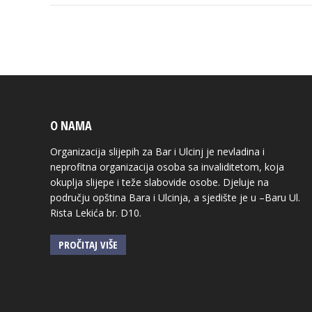
O NAMA
Organizacija slijepih za Bar i Ulcinj je nevladina i
neprofitna organizacija osoba sa invaliditetom, koja
okuplja slijepe i teže slabovide osobe. Djeluje na
području opština Bara i Ulcinja, a sjedište je u –Baru Ul.
Rista Lekića br. D10.
PROČITAJ VIŠE