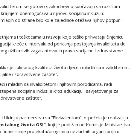
nvaliditetom se gotovo svakodnevno suočavaju sa različitim
i u krajnjem onemogućavaju njihovu socijalnu inkluziju.
mladih od strane bilo koje zajednice otežava njihov potpun i
etnjama i teškoćama u razvoju koje teško prihvataju činjenicu
gacija kreće u intervalu od poricanja postojanja invaliditeta do
nog užitka svih zagarantovanih prava socijalne i zdravstvene
luzije i ukupnog kvaliteta života djece i mladih sa invaliditetom,
jalne i zdravstvene zaštite”.
ci i mladim sa invaliditetom i njihovim porodicama, radi
tepena socijalne inkluzije kroz edukaciju i savjetovanje za
zdravstvene zaštite”.
 Ulcinj u partnerstvu sa “Ekvivalentom”, otpočela je realizaciju
stalnog života OSI”
, koji je podržan od Komisije Ministarstva
za finansiranje projekata/programa nevladinih organizacija u