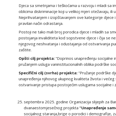
Djeca sa smetnjama i teškoćama u razvoju i mladi sa i
oblicima diskriminacije koji u velikoj mjeri otežavaju, il
Neprihvatanjem i izopštavanjem ove kategorije djece i 
pravilan način odrastanja.
Postoji ne tako mali broj porodica djece i mladih sa sm
postojanja invaliditeta kod sopstvene djece i čija se ne
njegovog neshvatanja i odustajanja od ostvarivanja pu
zaštite.
Opšti cilj projekta:
“Doprinos unapređenju socijalne ink
pružanjem usluga vaninstitucionalnih oblika podrške soci
Specifični cilj (svrha) projekta:
“Pružanje podrške dje
unapređenja njihovog ukupnog kvaliteta života i većeg s
ostvarivanje pristupa postojećim uslugama socijalne i 
septembra 2025. godine Organizacija slijepih za Bar i
dvanaestomjesečnog projekta
“Unapređenje samo
socijalnog staranja,brige o porodici i demografije, 