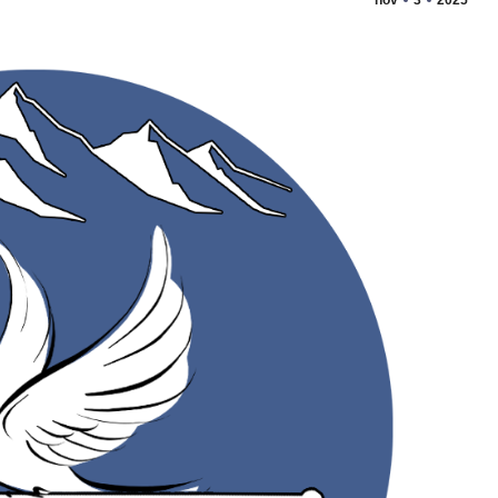
nov
3
2025