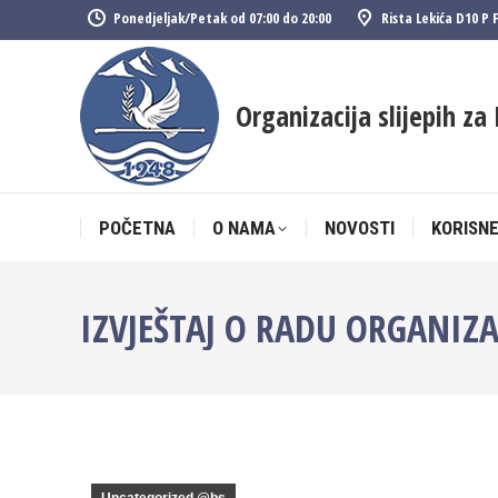
Ponedjeljak/Petak od 07:00 do 20:00
Rista Lekića D10 P 
POČETNA
O NAMA
NOVOSTI
KORISNE
Organizacija slijepih za 
POČETNA
O NAMA
NOVOSTI
KORISNE
IZVJEŠTAJ O RADU ORGANIZA