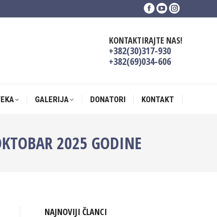
Facebook
YouTube
Instagram
TEKA
GALERIJA
DONATORI
KONTAKT
page
page
page
opens
opens
opens
KONTAKTIRAJTE NAS!
in
in
in
+382(30)317-930
new
new
new
+382(69)034-606
window
window
window
TEKA
GALERIJA
DONATORI
KONTAKT
A OKTOBAR 2025 GODINE
NAJNOVIJI ČLANCI