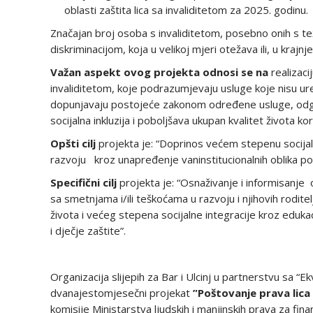
oblasti zaštita lica sa invaliditetom za 2025. godinu.
Značajan broj osoba s invaliditetom, posebno onih s t
diskriminacijom, koja u velikoj mjeri otežava ili, u krajn
Važan aspekt ovog projekta odnosi se na
realizaci
invaliditetom, koje podrazumjevaju usluge koje nisu ure
dopunjavaju postojeće zakonom određene usluge, odgo
socijalna inkluzija i poboljšava ukupan kvalitet života ko
Opšti cilj
projekta je: “Doprinos većem stepenu socijal
razvoju kroz unapređenje vaninstitucionalnih oblika podr
Specifični cilj
projekta je: “Osnaživanje i informisanje o
sa smetnjama i/ili teškoćama u razvoju i njihovih roditel
života i većeg stepena socijalne integracije kroz eduka
i dječje zaštite”.
Organizacija slijepih za Bar i Ulcinj u partnerstvu sa “
dvanajestomjesečni projekat
”Poštovanje prava lica 
komisije Ministarstva ljudskih i manjinskih prava za fi