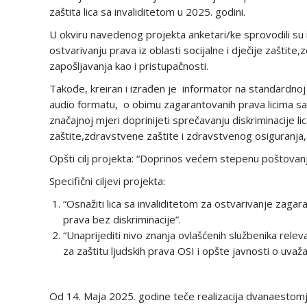
zaštita lica sa invaliditetom u 2025. godini.
U okviru navedenog projekta anketari/ke sprovodili su is
ostvarivanju prava iz oblasti socijalne i dječije zaštit
zapošljavanja kao i pristupačnosti.
Takođe, kreiran i izrađen je informator na standardnoj
audio formatu, o obimu zagarantovanih prava licima sa 
značajnoj mjeri doprinijeti sprečavanju diskriminacije li
zaštite,zdravstvene zaštite i zdravstvenog osiguranja, 
Opšti cilj projekta: “Doprinos većem stepenu poštovanja 
Specifični ciljevi projekta:
“Osnažiti lica sa invaliditetom za ostvarivanje zaga
prava bez diskriminacije”.
“Unaprijediti nivo znanja ovlašćenih službenika rele
za zaštitu ljudskih prava OSI i opšte javnosti o uvaža
Od 14. Maja 2025. godine teče realizacija dvanaesto