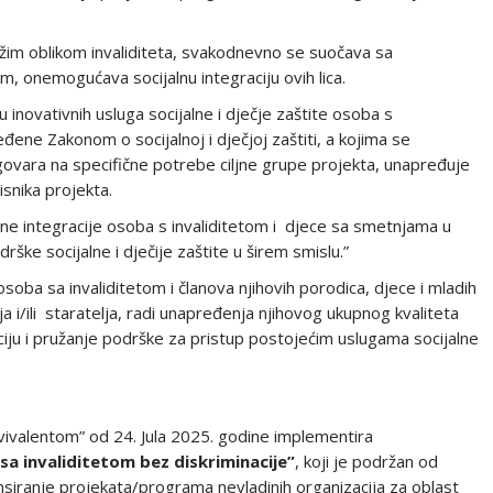
ežim oblikom invaliditeta, svakodnevno se suočava sa
jem, onemogućava socijalnu integraciju ovih lica.
ju inovativnih usluga socijalne i dječje zaštite osoba s
đene Zakonom o socijalnoj i dječjoj zaštiti, a kojima se
vara na specifične potrebe ciljne grupe projekta, unapređuje
risnika projekta.
ne integracije osoba s invaliditetom i djece sa smetnjama u
ške socijalne i dječije zaštite u širem smislu.”
soba sa invaliditetom i članova njihovih porodica, djece i mladih
ja i/ili staratelja, radi unapređenja njihovog ukupnog kvaliteta
ciju i pružanje podrške za pristup postojećim uslugama socijalne
Ekvivalentom” od 24. Jula 2025. godine implementira
sa invaliditetom bez diskriminacije”
, koji je podržan od
nansiranje projekata/programa nevladinih organizacija za oblast