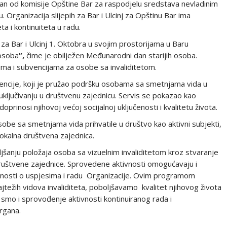
ržan od komisije Opštine Bar za raspodjelu sredstava nevladinim
Organizacija slijepih za Bar i Ulcinj za Opštinu Bar ima
 i kontinuiteta u radu.
 za Bar i Ulcinj 1. Oktobra u svojim prostorijama u Baru
 osoba
”
,
čime je obilježen Međunarodni dan starijih osoba.
avima i subvencijama za osobe sa invaliditetom.
encije, koji je pružao podršku osobama sa smetnjama vida u
 uključivanju u društvenu zajednicu. Servis se pokazao kao
rinosi njihovoj većoj socijalnoj uključenosti i kvalitetu života.
obe sa smetnjama vida prihvatile u društvo kao aktivni subjekti,
lokalna društvena zajednica.
šanju položaja osoba sa vizuelnim invaliditetom kroz stvaranje
ruštvene zajednice. Sprovedene aktivnosti omogućavaju i
avnosti o uspjesima i radu Organizacije. Ovim programom
težih vidova invaliditeta, poboljšavamo kvalitet njihovog života
i smo i sprovođenje aktivnosti kontinuiranog rada i
organa.