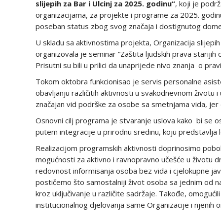
slijepih za Bar i Ulcinj za 2025. godinu“
, koji je pod
organizacijama, za projekte i programe za 2025. godinu. 
poseban status zbog svog značaja i dostignutog dometa
U skladu sa aktivnostima projekta, Organizacija slijepih
organizovala je seminar “Zaštita ljudskih prava starijih
Prisutni su bili u prilici da unaprijede nivo znanja o pr
Tokom oktobra funkcionisao je servis personalne asist
obavljanju različitih aktivnosti u svakodnevnom životu i
značajan vid podrške za osobe sa smetnjama vida, jer dop
Osnovni cilj programa je stvaranje uslova kako bi se os
putem integracije u prirodnu sredinu, koju predstavlja 
Realizacijom programskih aktivnosti doprinosimo pobolj
mogućnosti za aktivno i ravnopravno učešće u životu d
redovnost informisanja osoba bez vida i cjelokupne j
postičemo što samostalniji život osoba sa jednim od naj
kroz uključivanje u različite sadržaje. Takođe, omogućil
institucionalnog djelovanja same Organizacije i njenih 