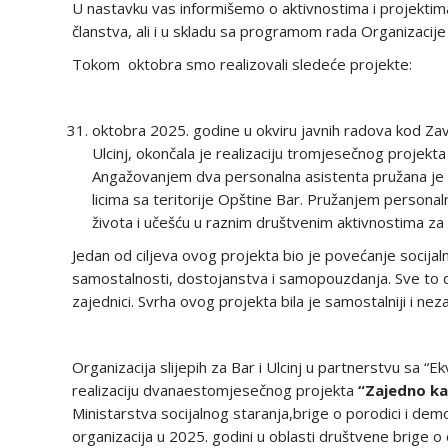
U nastavku vas informišemo o aktivnostima i projekti
članstva, ali i u skladu sa programom rada Organizacije
Tokom oktobra smo realizovali sledeće projekte:
oktobra 2025. godine u okviru javnih radova kod Zav
Ulcinj, okončala je realizaciju tromjesečnog projekta 
Angažovanjem dva personalna asistenta pružana je sp
licima sa teritorije Opštine Bar. Pružanjem personalne
života i učešću u raznim društvenim aktivnostima za
Jedan od ciljeva ovog projekta bio je povećanje socijalne
samostalnosti, dostojanstva i samopouzdanja. Sve to dopr
zajednici. Svrha ovog projekta bila je samostalniji i neza
Organizacija slijepih za Bar i Ulcinj u partnerstvu sa
realizaciju dvanaestomjesečnog projekta
“Zajedno ka 
Ministarstva socijalnog staranja,brige o porodici i dem
organizacija u 2025. godini u oblasti društvene brige o 