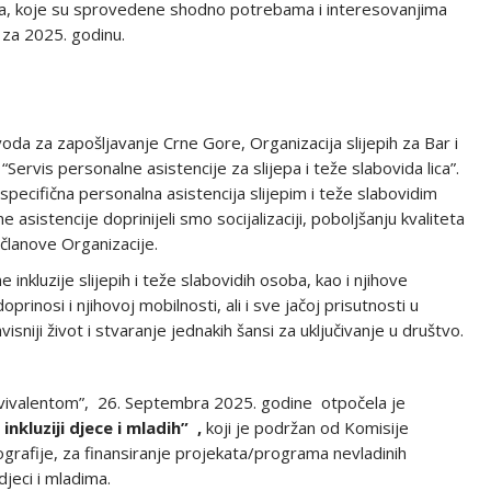
ma, koje su sprovedene shodno potrebama i interesovanjima
 za 2025. godinu.
oda za zapošljavanje Crne Gore, Organizacija slijepih za Bar i
“Servis personalne asistencije za slijepa i teže slabovida lica”.
ecifična personalna asistencija slijepim i teže slabovidim
 asistencije doprinijeli smo socijalizaciji, poboljšanju kvaliteta
 članove Organizacije.
 inkluzije slijepih i teže slabovidih osoba, kao i njihove
inosi i njihovoj mobilnosti, ali i sve jačoj prisutnosti u
visniji život i stvaranje jednakih šansi za uključivanje u društvo.
 “Ekvivalentom”, 26. Septembra 2025. godine otpočela je
inkluziji djece i mladih” ,
koji je podržan od Komisije
ografije, za finansiranje projekata/programa nevladinih
djeci i mladima.