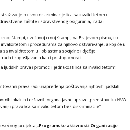
traživanje o nivou diskriminacije lica sa invaliditetom u
e,zdravstvene zaštite i zdravstvenog osiguranja, rada i
 crnoj štampi, uvećanoj crnoj štampi, na Brajevom pismu, i u
invaliditetom i procedurama za njihovo ostvarivanje, a koji će u
ca sa invaliditetom u oblastima socijalne i dječije
rada i zapošljavanja kao i pristupačnosti.
ljudskih prava i promociji jednakosti lica sa invaliditetom”.
rantovanih prava radi unapređenja poštovanja njihovih ljudskih
vantnih lokalnih i državnih organa javne uprave ,predstavnika NVO
vanju prava lica sa invaliditetom bez diskriminacije”.
mjesečnog projekta
„Programske aktivnosti Organizacije