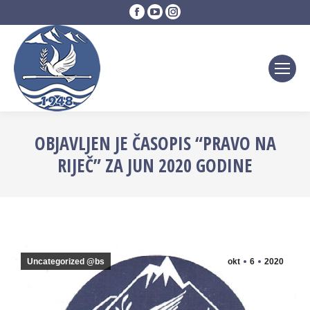
Facebook
YouTube
Instagram
page
page
page
opens
opens
opens
in
in
in
new
new
new
window
window
window
OBJAVLJEN JE ČASOPIS “PRAVO NA
RIJEČ” ZA JUN 2020 GODINE
Uncategorized @bs
okt
6
2020