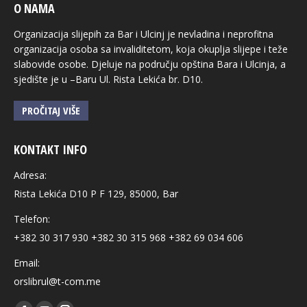
O NAMA
Organizacija slijepih za Bar i Ulcinj je nevladina i neprofitna
organizacija osoba sa invaliditetom, koja okuplja slijepe i teže
slabovide osobe. Djeluje na području opština Bara i Ulcinja, a
sjedište je u –Baru Ul. Rista Lekića br. D10.
PROČITAJ VIŠE
KONTAKT INFO
Adresa:
Rista Lekića D10 P F 129, 85000, Bar
Telefon:
+382 30 317 930 +382 30 315 968 +382 69 034 606
Email:
orslibrul@t-com.me
Find us on: