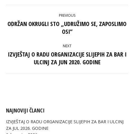
Facebook
X
Pinterest
LinkedIn
POST
PREVIOUS
NAVIGATION
ODRŽAN OKRUGLI STO „UDRUŽIMO SE, ZAPOSLIMO
Previous
OSI”
post:
NEXT
IZVJEŠTAJ O RADU ORGANIZACIJE SLIJEPIH ZA BAR I
Next
ULCINJ ZA JUN 2020. GODINE
post:
NAJNOVIJI ČLANCI
IZVJEŠTAJ O RADU ORGANIZACIJE SLIJEPIH ZA BAR I ULCINJ
ZA JUL 2026. GODINE