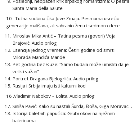
Poslednji, neopažen krik srpskog romantizma: O pesmi
Santa Maria della Salute
10- Tužna sudbina čika Jove Zmaja: Pesmama usrećio
generacije mališana, ali sahranio ženu i sedmoro dece
Miroslav Mika Antić – Tatina pesma (govori) Voja
Brajović. Audio prilog
Esencija jednog vremena: Četiri godine od smrti
Milorada Mandića Mande
Pet godina bez Đuze: “Samo budala može umisliti da je
velik i važan”
Portret Dragana Bjelogrlića. Audio prilog
Rusija i Srbija imaju isti kulturni kod
16 .Vladimir Nabokov – Lolita. Audio prilog
Siniša Pavić: Kako su nastali Šurda, Đoša, Giga Moravac…
Istorija baletnih papučica: Grubi okovi na nježnim
balerinama