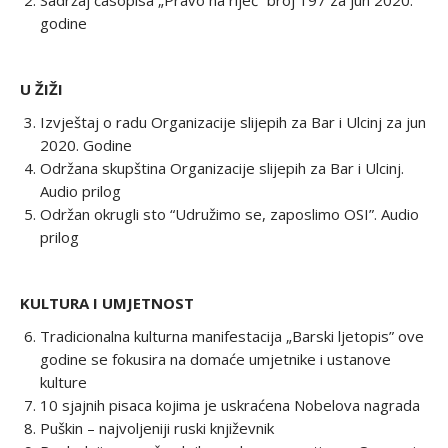
Sadržaj časopisa „Pravo na riječ” broj 197 za jun 2020.
godine
U ŽIŽI
Izvještaj o radu Organizacije slijepih za Bar i Ulcinj za jun
2020. Godine
Održana skupština Organizacije slijepih za Bar i Ulcinj.
Audio prilog
Održan okrugli sto “Udružimo se, zaposlimo OSI”. Audio
prilog
KULTURA I UMJETNOST
Tradicionalna kulturna manifestacija „Barski ljetopis” ove
godine se fokusira na domaće umjetnike i ustanove
kulture
10 sjajnih pisaca kojima je uskraćena Nobelova nagrada
Puškin – najvoljeniji ruski književnik