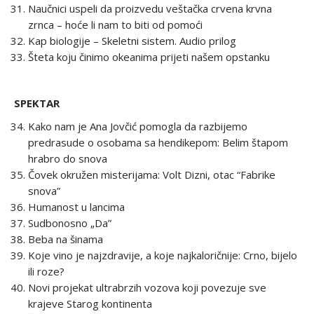
Naučnici uspeli da proizvedu veštačka crvena krvna
zrnca – hoće li nam to biti od pomoći
Kap biologije – Skeletni sistem. Audio prilog
Šteta koju činimo okeanima prijeti našem opstanku
SPEKTAR
Kako nam je Ana Jovčić pomogla da razbijemo
predrasude o osobama sa hendikepom: Belim štapom
hrabro do snova
Čovek okružen misterijama: Volt Dizni, otac “Fabrike
snova”
Humanost u lancima
Sudbonosno „Da”
Beba na šinama
Koje vino je najzdravije, a koje najkaloričnije: Crno, bijelo
ili roze?
Novi projekat ultrabrzih vozova koji povezuje sve
krajeve Starog kontinenta