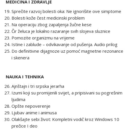
MEDICINA I ZDRAVLJE
Sprečite razvoj bolesti oka: Ne ignorišite ove simptome
Bolesti kože čest medicinski problem
Na operaciju zbog zapaljenja žučne kese
Čir želuca je lokalno razaranje svih slojeva sluznice
Pomozite organizmu na vrijeme
Istine i zablude – odvikavanje od pušenja. Audio prilog
Do definitivne dijagnoze uz pomoć magnetne rezonance
i skenera
NAUKA I TEHNIKA
Ajnštajn i tri srpska jerarha
Izumi koji su promijenili svijet, a pripisivani su pogrešnim
ljudima
Opšte nepoverenje
Ljubav anime i animusa
Olakšajte sebi život: Kompletni vodič kroz Windows 10
prečice I deo