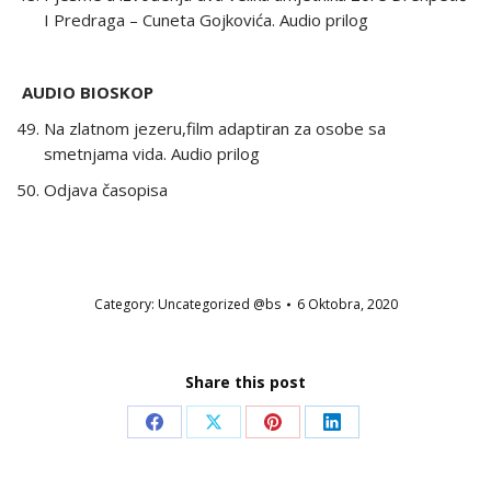
I Predraga – Cuneta Gojkovića. Audio prilog
AUDIO BIOSKOP
Na zlatnom jezeru,film adaptiran za osobe sa
smetnjama vida. Audio prilog
Odjava časopisa
Category:
Uncategorized @bs
6 Oktobra, 2020
Share this post
Share
Share
Share
Share
on
on
on
on