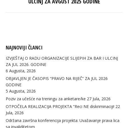
ULCINJ ZA AVGUST 2025 GODINE
post:
NAJNOVIJI ČLANCI
IZVJEŠTAJ O RADU ORGANIZACIJE SLIJEPIH ZA BAR I ULCINJ
ZA JUL 2026. GODINE
6 Augusta, 2026
OBJAVLJEN JE ČASOPIS “PRAVO NA RIJEČ” ZA JUL 2026
GODINE
5 Augusta, 2026
Poziv za učešće na treningu za anketare/ke
27 Jula, 2026
OTPOČELA REALIZACIJA PROJEKTA ”Reci NE diskriminaciji!
22
Jula, 2026
Održana završna konferencija projekta: Uvažavanje prava lica
sa invaliditetom