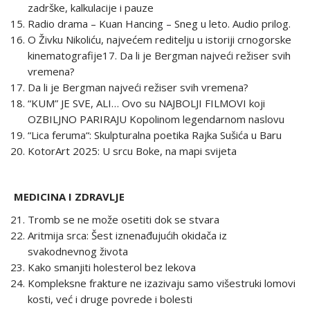
zadrške, kalkulacije i pauze
Radio drama – Kuan Hancing – Sneg u leto. Audio prilog.
O Živku Nikoliću, najvećem reditelju u istoriji crnogorske
kinematografije17. Da li je Bergman najveći režiser svih
vremena?
Da li je Bergman najveći režiser svih vremena?
“KUM” JE SVE, ALI… Ovo su NAJBOLJI FILMOVI koji
OZBILJNO PARIRAJU Kopolinom legendarnom naslovu
“Lica feruma“: Skulpturalna poetika Rajka Sušića u Baru
KotorArt 2025: U srcu Boke, na mapi svijeta
MEDICINA I ZDRAVLJE
Tromb se ne može osetiti dok se stvara
Aritmija srca: Šest iznenađujućih okidača iz
svakodnevnog života
Kako smanjiti holesterol bez lekova
Kompleksne frakture ne izazivaju samo višestruki lomovi
kosti, već i druge povrede i bolesti