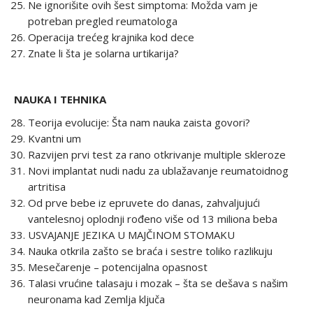
Ne ignorišite ovih šest simptoma: Možda vam je
potreban pregled reumatologa
Operacija trećeg krajnika kod dece
Znate li šta je solarna urtikarija?
NAUKA I TEHNIKA
Teorija evolucije: Šta nam nauka zaista govori?
Kvantni um
Razvijen prvi test za rano otkrivanje multiple skleroze
Novi implantat nudi nadu za ublažavanje reumatoidnog
artritisa
Od prve bebe iz epruvete do danas, zahvaljujući
vantelesnoj oplodnji rođeno više od 13 miliona beba
USVAJANJE JEZIKA U MAJČINOM STOMAKU
Nauka otkrila zašto se braća i sestre toliko razlikuju
Mesečarenje – potencijalna opasnost
Talasi vrućine talasaju i mozak – šta se dešava s našim
neuronama kad Zemlja ključa