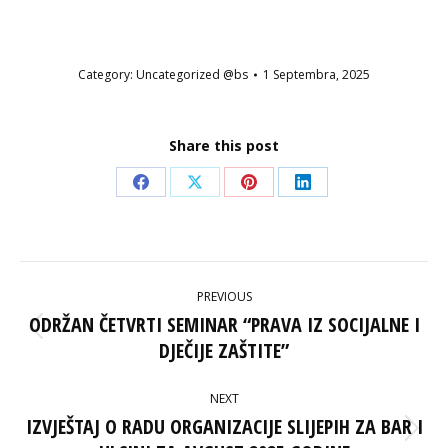
Category:
Uncategorized @bs
1 Septembra, 2025
Share this post
Share
Share
Share
Share
on
on
on
on
Facebook
X
Pinterest
LinkedIn
POST
PREVIOUS
NAVIGATION
ODRŽAN ČETVRTI SEMINAR “PRAVA IZ SOCIJALNE I
Previous
DJEČIJE ZAŠTITE”
post:
NEXT
IZVJEŠTAJ O RADU ORGANIZACIJE SLIJEPIH ZA BAR I
Next