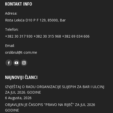
KONTAKT INFO
Adresa:
Rista Lekića D10 P F 129, 85000, Bar
Telefon:
+382 30 317 930 +382 30 315 968 +382 69 034 606
Email:
orslibrul@t-com.me
Find us on:
Facebook
YouTube
Instagram
page
page
page
NAJNOVIJI ČLANCI
opens
opens
opens
in
in
in
IZVJEŠTAJ O RADU ORGANIZACIJE SLIJEPIH ZA BAR I ULCINJ
new
new
new
ZA JUL 2026. GODINE
6 Augusta, 2026
window
window
window
OBJAVLJEN JE ČASOPIS “PRAVO NA RIJEČ” ZA JUL 2026
GODINE