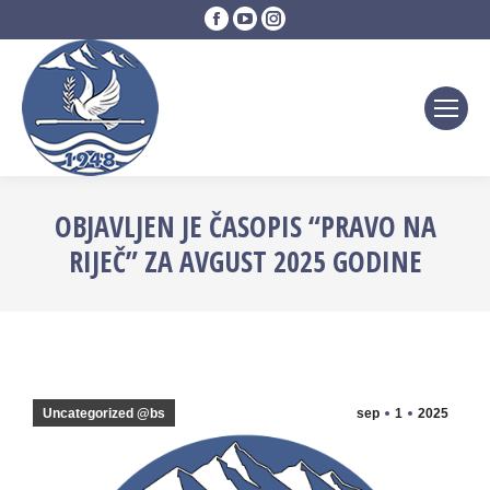
Facebook
YouTube
Instagram
page
page
page
opens
opens
opens
in
in
in
new
new
new
window
window
window
OBJAVLJEN JE ČASOPIS “PRAVO NA
RIJEČ” ZA AVGUST 2025 GODINE
Uncategorized @bs
sep
1
2025