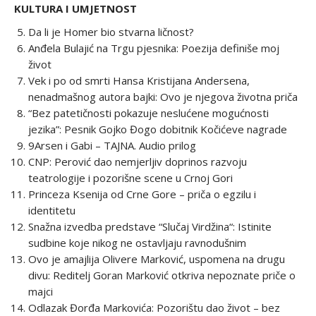
KULTURA I UMJETNOST
Da li je Homer bio stvarna ličnost?
Anđela Bulajić na Trgu pjesnika: Poezija definiše moj
život
Vek i po od smrti Hansa Kristijana Andersena,
nenadmašnog autora bajki: Ovo je njegova životna priča
“Bez patetičnosti pokazuje neslućene mogućnosti
jezika”: Pesnik Gojko Đogo dobitnik Kočićeve nagrade
9Arsen i Gabi – TAJNA. Audio prilog
CNP: Perović dao nemjerljiv doprinos razvoju
teatrologije i pozorišne scene u Crnoj Gori
Princeza Ksenija od Crne Gore – priča o egzilu i
identitetu
Snažna izvedba predstave “Slučaj Virdžina“: Istinite
sudbine koje nikog ne ostavljaju ravnodušnim
Ovo je amajlija Olivere Marković, uspomena na drugu
divu: Reditelj Goran Marković otkriva nepoznate priče o
majci
Odlazak Đorđa Markovića: Pozorištu dao život – bez