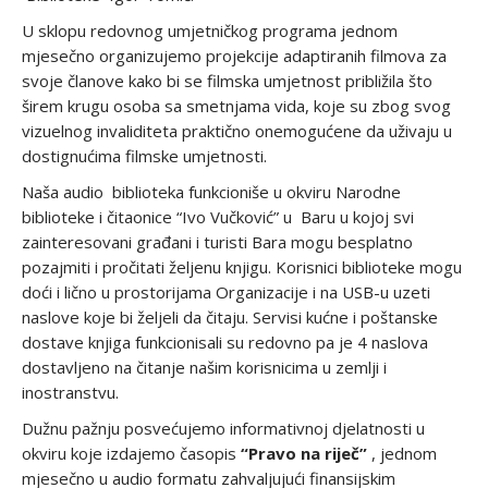
U sklopu redovnog umjetničkog programa jednom
mjesečno organizujemo projekcije adaptiranih filmova za
svoje članove kako bi se filmska umjetnost približila što
širem krugu osoba sa smetnjama vida, koje su zbog svog
vizuelnog invaliditeta praktično onemogućene da uživaju u
dostignućima filmske umjetnosti.
Naša audio biblioteka funkcioniše u okviru Narodne
biblioteke i čitaonice “Ivo Vučković” u Baru u kojoj svi
zainteresovani građani i turisti Bara mogu besplatno
pozajmiti i pročitati željenu knjigu. Korisnici biblioteke mogu
doći i lično u prostorijama Organizacije i na USB-u uzeti
naslove koje bi željeli da čitaju. Servisi kućne i poštanske
dostave knjiga funkcionisali su redovno pa je 4 naslova
dostavljeno na čitanje našim korisnicima u zemlji i
inostranstvu.
Dužnu pažnju posvećujemo informativnoj djelatnosti u
okviru koje izdajemo časopis
“Pravo na riječ”
, jednom
mjesečno u audio formatu zahvaljujući finansijskim