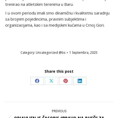
trenirao na atletskim terenima u Baru.
I u ovom periodu imali smo dinamičnu i kvalitetnu saradnju
sa brojnim pojedincima, pravnim subjektima i
organizacijama, kao i sa medijskim kućama u Crnoj Gori.
Category:
Uncategorized @bs
1 Septembra, 2025
Share this post
Share
Share
Share
Share
on
on
on
on
Facebook
X
Pinterest
LinkedIn
POST
PREVIOUS
NAVIGATION