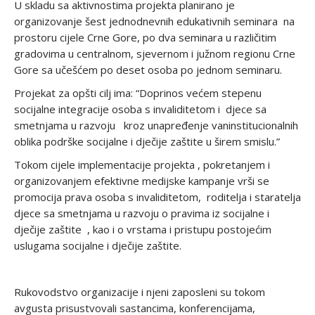
U skladu sa aktivnostima projekta planirano je
organizovanje šest jednodnevnih edukativnih seminara na
prostoru cijele Crne Gore, po dva seminara u različitim
gradovima u centralnom, sjevernom i južnom regionu Crne
Gore sa učešćem po deset osoba po jednom seminaru.
Projekat za opšti cilj ima: “Doprinos većem stepenu
socijalne integracije osoba s invaliditetom i djece sa
smetnjama u razvoju kroz unapređenje vaninstitucionalnih
oblika podrške socijalne i dječije zaštite u širem smislu.”
Tokom cijele implementacije projekta , pokretanjem i
organizovanjem efektivne medijske kampanje vrši se
promocija prava osoba s invaliditetom, roditelja i staratelja
djece sa smetnjama u razvoju o pravima iz socijalne i
dječije zaštite , kao i o vrstama i pristupu postojećim
uslugama socijalne i dječije zaštite.
Rukovodstvo organizacije i njeni zaposleni su tokom
avgusta prisustvovali sastancima, konferencijama,