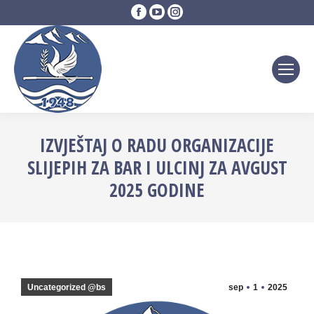
Facebook
YouTube
Instagram
page
page
page
opens
opens
opens
in
in
in
new
new
new
window
window
window
IZVJEŠTAJ O RADU ORGANIZACIJE
SLIJEPIH ZA BAR I ULCINJ ZA AVGUST
2025 GODINE
Uncategorized @bs
sep
1
2025