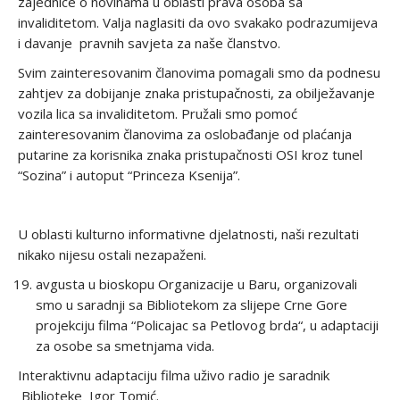
zajednice o novinama u oblasti prava osoba sa
invaliditetom. Valja naglasiti da ovo svakako podrazumijeva
i davanje pravnih savjeta za naše članstvo.
Svim zainteresovanim članovima pomagali smo da podnesu
zahtjev za dobijanje znaka pristupačnosti, za obilježavanje
vozila lica sa invaliditetom. Pružali smo pomoć
zainteresovanim članovima za oslobađanje od plaćanja
putarine za korisnika znaka pristupačnosti OSI kroz tunel
“Sozina” i autoput “Princeza Ksenija”.
U oblasti kulturno informativne djelatnosti, naši rezultati
nikako nijesu ostali nezapaženi.
avgusta u bioskopu Organizacije u Baru, organizovali
smo u saradnji sa Bibliotekom za slijepe Crne Gore
projekciju filma “Policajac sa Petlovog brda“, u adaptaciji
za osobe sa smetnjama vida.
Interaktivnu adaptaciju filma uživo radio je saradnik
Biblioteke Igor Tomić.