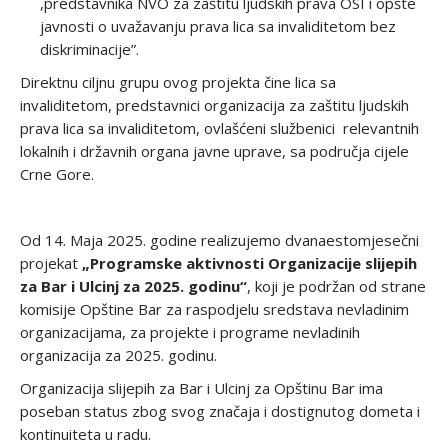
,predstavnika NVO za zaštitu ljudskih prava OSI i opšte
javnosti o uvažavanju prava lica sa invaliditetom bez
diskriminacije”.
Direktnu ciljnu grupu ovog projekta čine lica sa
invaliditetom, predstavnici organizacija za zaštitu ljudskih
prava lica sa invaliditetom, ovlašćeni službenici
relevantnih
lokalnih i državnih organa javne uprave, sa područja cijele
Crne Gore.
Od 14. Maja 2025. godine realizujemo dvanaestomjesečni
projekat
„Programske aktivnosti Organizacije slijepih
za Bar i Ulcinj za 2025. godinu“
, koji je podržan od strane
komisije Opštine Bar za raspodjelu sredstava nevladinim
organizacijama, za projekte i programe nevladinih
organizacija za 2025. godinu.
Organizacija slijepih za Bar i Ulcinj za Opštinu Bar ima
poseban status zbog svog značaja i dostignutog dometa i
kontinuiteta u radu.