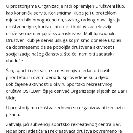
U prostorijama Organizacije radi opremljen Društveni klub,
kao korisnički servis. Korisnicima Kluba je i u proteklom
mjesecu bilo omogućeno da, svakog radnog dana, igraju
društvene igre, koriste internet i kablovsku televiziju i
druže se razmjenjujući svoja iskustva. Multifunkcionalni
Društveni klub je servis usluga kojim smo donekle uspjeli
da doprinesemo da se poboljša društvena aktivnost i
socijalizacija našeg članstva, što će nam biti zadatak i
ubuduće.
Šah, sport i rekreacija su nesumnjivo jedan od naših
prioriteta. i u ovom periodu sprovedene su u djelo
uobičajene aktivnosti u okviru Sportsko rekreativnog
društva OSI „Bar” čiji je osnivač Organizacija slijepih za Bar i
Ulcinj.
U prostorijama društva redovno su organizovani treninzi u
pikadu.
Zahvaljujući subvenciji sportsko rekreativnog centra Bar,
jedan broj atletičara i rekreativaca društva povremeno je