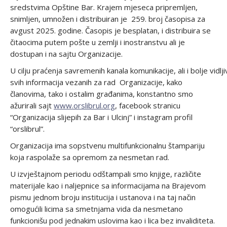
sredstvima Opštine Bar. Krajem mjeseca pripremljen,
snimljen, umnožen i distribuiran je 259. broj časopisa za
avgust 2025. godine. Časopis je besplatan, i distribuira se
čitaocima putem pošte u zemlji i inostranstvu ali je
dostupan i na sajtu Organizacije.
U cilju praćenja savremenih kanala komunikacije, ali i bolje vidlj
svih informacija vezanih za rad Organizacije, kako
članovima, tako i ostalim građanima, konstantno smo
ažurirali sajt
www.orslibrul.org
, facebook stranicu
“Organizacija slijepih za Bar i Ulcinj” i instagram profil
“orslibrul”.
Organizacija ima sopstvenu multifunkcionalnu štampariju
koja raspolaže sa opremom za nesmetan rad.
U izvještajnom periodu odštampali smo knjige, različite
materijale kao i naljepnice sa informacijama na Brajevom
pismu jednom broju institucija i ustanova i na taj način
omogućili licima sa smetnjama vida da nesmetano
funkcionišu pod jednakim uslovima kao i lica bez invaliditeta.