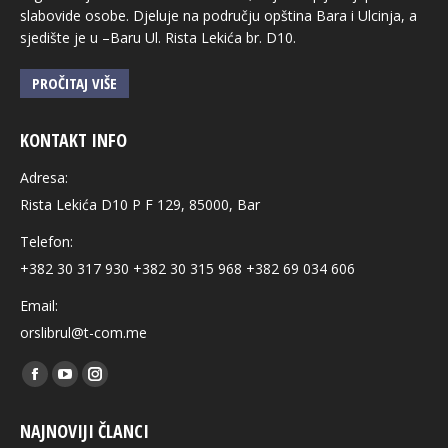
slabovide osobe. Djeluje na području opština Bara i Ulcinja, a
sjedište je u –Baru Ul. Rista Lekića br. D10.
PROČITAJ VIŠE
KONTAKT INFO
Adresa:
Rista Lekića D10 P F 129, 85000, Bar
Telefon:
+382 30 317 930 +382 30 315 968 +382 69 034 606
Email:
orslibrul@t-com.me
Find us on:
Facebook
YouTube
Instagram
page
page
page
NAJNOVIJI ČLANCI
opens
opens
opens