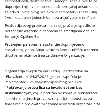
samostalnosti, dostojanstva i samopouzdanja. Sve to će
doprinijeti i njihovoj mobilnosti, ali i sve jačoj prisutnosti u
zajednici. Svrha ovog projekta je samostalniji i nezavisniji
život i stvaranje jednakih šansi za uključivanje u društvo.
Realizacija ovog projekta ima za cilj pružanje specifične
personalne asistencije osobama sa smetnjama vida sa
teritorije Opštine Bar.
Pružanjem personalne asistencije doprinijećemo
socijalizaciji, poboljšanju kvaliteta života i učešću u raznim
društvenim aktivnostima za članove Organizacije.
Organizacija slijepih za Bar i Ulcinj u partnerstvu sa
“Ekvivalentom” 24.07.2025. godine započela je
implementaciju dvanajestomjesečnog projekta
”Poštovanje prava lica sa invaliditetom bez
diskriminacije”
, koji je podržan od komisije Ministarstva
ljudskih i manjinskih prava za raspodjelu sredstava za
finansiranje projekata/programa nevladinih organizacija za