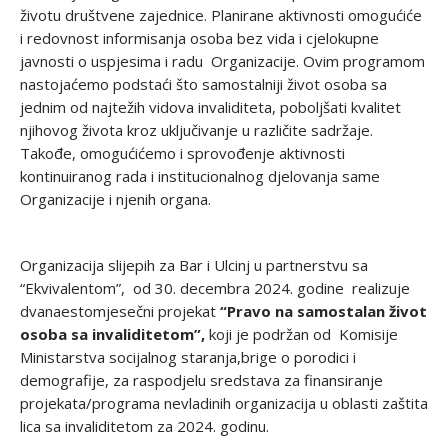
životu društvene zajednice. Planirane aktivnosti omogućiće
i redovnost informisanja osoba bez vida i cjelokupne
javnosti o uspjesima i radu Organizacije. Ovim programom
nastojaćemo podstaći što samostalniji život osoba sa
jednim od najtežih vidova invaliditeta, poboljšati kvalitet
njihovog života kroz uključivanje u različite sadržaje.
Takođe, omogućićemo i sprovođenje aktivnosti
kontinuiranog rada i institucionalnog djelovanja same
Organizacije i njenih organa.
Organizacija slijepih za Bar i Ulcinj u partnerstvu sa
“Ekvivalentom”, od 30. decembra 2024. godine realizuje
dvanaestomjesečni projekat
“Pravo na samostalan život
osoba sa invaliditetom”,
koji je podržan od Komisije
Ministarstva socijalnog staranja,brige o porodici i
demografije, za raspodjelu sredstava za finansiranje
projekata/programa nevladinih organizacija u oblasti zaštita
lica sa invaliditetom za 2024. godinu.