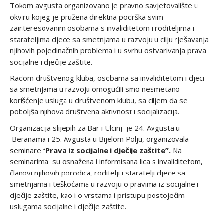
Tokom avgusta organizovano je pravno savjetovalište u
okviru kojeg je pružena direktna podrška svim
zainteresovanim osobama s invaliditetom i roditeljima i
starateljima djece sa smetnjama u razvoju u cilju rješavanja
njihovih pojedinačnih problema i u svrhu ostvarivanja prava
socijalne i dječije zaštite.
Radom društvenog kluba, osobama sa invaliditetom i djeci
sa smetnjama u razvoju omogućili smo nesmetano
korišćenje usluga u društvenom klubu, sa ciljem da se
poboljša njihova društvena aktivnost i socijalizacija.
Organizacija slijepih za Bar i Ulcinj je 24. Avgusta u
Beranama i 25. Avgusta u Bijelom Polju, organizovala
seminare “
Prava iz socijalne i dječije zaštite”.
Na
seminarima su osnažena i informisana lica s invaliditetom,
članovi njihovih porodica, roditelji i staratelji djece sa
smetnjama i teškoćama u razvoju o pravima iz socijalne i
dječije zaštite, kao i o vrstama i pristupu postojećim
uslugama socijalne i dječije zaštite.