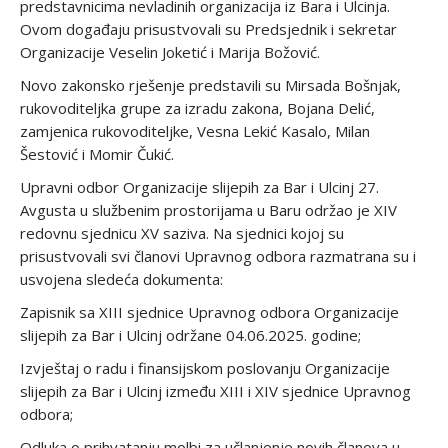
predstavnicima nevladinih organizacija iz Bara i Ulcinja.
Ovom događaju prisustvovali su Predsjednik i sekretar
Organizacije Veselin Joketić i Marija Božović.
Novo zakonsko rješenje predstavili su Mirsada Bošnjak,
rukovoditeljka grupe za izradu zakona, Bojana Delić,
zamjenica rukovoditeljke, Vesna Lekić Kasalo, Milan
Šestović i Momir Čukić.
Upravni odbor Organizacije slijepih za Bar i Ulcinj 27.
Avgusta u službenim prostorijama u Baru održao je XIV
redovnu sjednicu XV saziva. Na sjednici kojoj su
prisustvovali svi članovi Upravnog odbora razmatrana su i
usvojena sledeća dokumenta:
Zapisnik sa XIII sjednice Upravnog odbora Organizacije
slijepih za Bar i Ulcinj održane 04.06.2025. godine;
Izvještaj o radu i finansijskom poslovanju Organizacije
slijepih za Bar i Ulcinj između XIII i XIV sjednice Upravnog
odbora;
Odluka o prihvatanju molbi za učlanjenje novih članova u