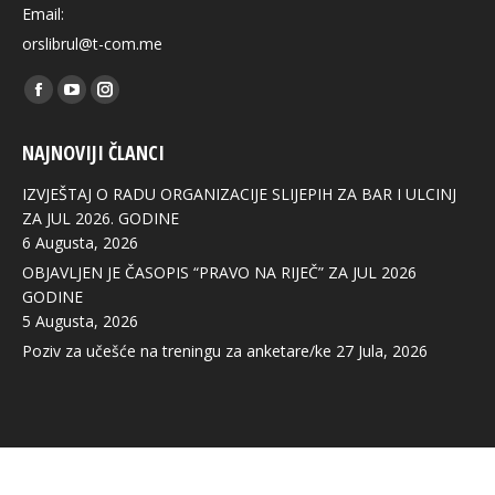
Email:
orslibrul@t-com.me
Find us on:
Facebook
YouTube
Instagram
page
page
page
NAJNOVIJI ČLANCI
opens
opens
opens
in
in
in
IZVJEŠTAJ O RADU ORGANIZACIJE SLIJEPIH ZA BAR I ULCINJ
new
new
new
ZA JUL 2026. GODINE
6 Augusta, 2026
window
window
window
OBJAVLJEN JE ČASOPIS “PRAVO NA RIJEČ” ZA JUL 2026
GODINE
5 Augusta, 2026
Poziv za učešće na treningu za anketare/ke
27 Jula, 2026
© 2020. All rights reserved.