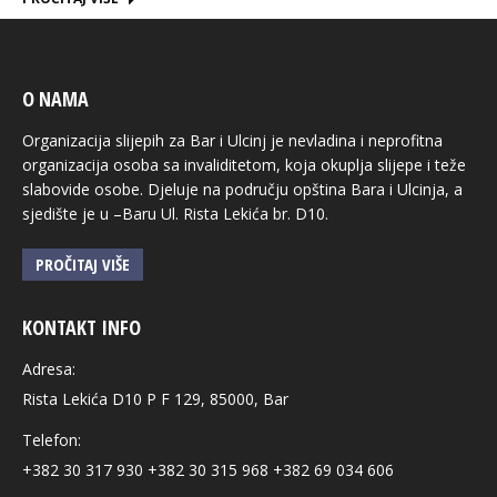
O NAMA
Organizacija slijepih za Bar i Ulcinj je nevladina i neprofitna
organizacija osoba sa invaliditetom, koja okuplja slijepe i teže
slabovide osobe. Djeluje na području opština Bara i Ulcinja, a
sjedište je u –Baru Ul. Rista Lekića br. D10.
PROČITAJ VIŠE
KONTAKT INFO
Adresa:
Rista Lekića D10 P F 129, 85000, Bar
Telefon:
+382 30 317 930 +382 30 315 968 +382 69 034 606