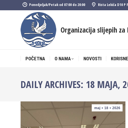
Ponedjeljak/Petak od 07:00 do 20:00
Rista Lekića D10 P 
POČETNA
O NAMA
NOVOSTI
KORISNE
Organizacija slijepih za 
POČETNA
O NAMA
NOVOSTI
KORISNE
DAILY ARCHIVES:
18 MAJA, 
maj
18
2026