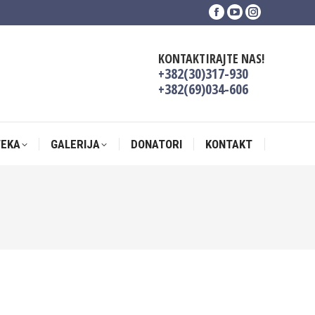
Facebook
YouTube
Instagram
TEKA
GALERIJA
DONATORI
KONTAKT
page
page
page
opens
opens
opens
KONTAKTIRAJTE NAS!
in
in
in
+382(30)317-930
new
new
new
+382(69)034-606
window
window
window
TEKA
GALERIJA
DONATORI
KONTAKT