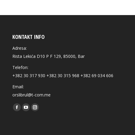
KONTAKT INFO
Adresa:
Rista Lekića D10 P F 129, 85000, Bar
Telefon:
+382 30 317 930 +382 30 315 968 +382 69 034 606
Email:
orslibrul@t-com.me
Find us on:
Facebook
YouTube
Instagram
page
page
page
opens
opens
opens
in
in
in