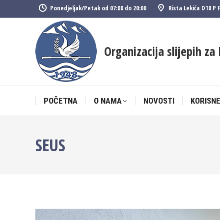
Ponedjeljak/Petak od 07:00 do 20:00
Rista Lekića D10 P 
POČETNA
O NAMA
NOVOSTI
KORISNE
Organizacija slijepih za 
POČETNA
O NAMA
NOVOSTI
KORISNE
SEUS