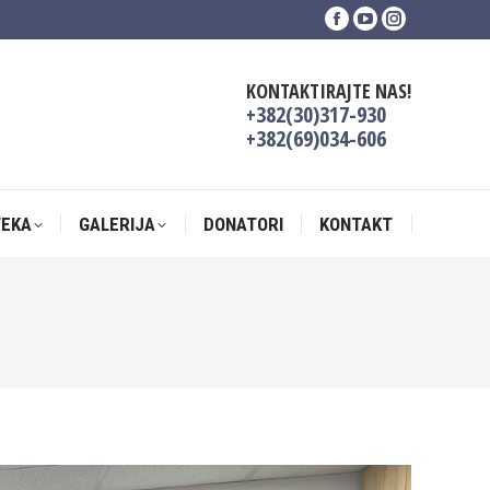
Facebook
YouTube
Instagram
TEKA
GALERIJA
DONATORI
KONTAKT
page
page
page
opens
opens
opens
KONTAKTIRAJTE NAS!
in
in
in
+382(30)317-930
new
new
new
+382(69)034-606
window
window
window
TEKA
GALERIJA
DONATORI
KONTAKT