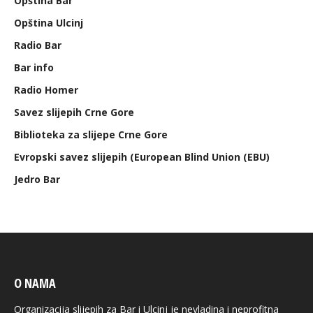
Opština Bar
Opština Ulcinj
Radio Bar
Bar info
Radio Homer
Savez slijepih Crne Gore
Biblioteka za slijepe Crne Gore
Evropski savez slijepih (European Blind Union (EBU)
Jedro Bar
O NAMA
Organizacija slijepih za Bar i Ulcinj je nevladina i neprofitna