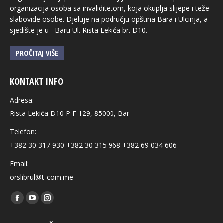
organizacija osoba sa invaliditetom, koja okuplja slijepe i teže
slabovide osobe. Djeluje na području opština Bara i Ulcinja, a
sjedište je u –Baru Ul. Rista Lekića br. D10.
PROČITAJ VIŠE
KONTAKT INFO
Adresa:
Rista Lekića D10 P F 129, 85000, Bar
Telefon:
+382 30 317 930 +382 30 315 968 +382 69 034 606
Email:
orslibrul@t-com.me
Find us on:
Facebook
YouTube
Instagram
page
page
page