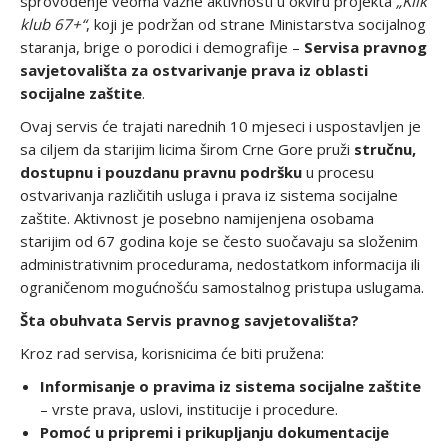
sprovođenje veoma važne aktivnosti u okviru projekta
„Klik
klub 67+“
, koji je podržan od strane Ministarstva socijalnog
staranja, brige o porodici i demografije –
Servisa pravnog
savjetovališta za ostvarivanje prava iz oblasti
socijalne zaštite
.
Ovaj servis će trajati narednih 10 mjeseci i uspostavljen je
sa ciljem da starijim licima širom Crne Gore pruži
stručnu,
dostupnu i pouzdanu pravnu podršku
u procesu
ostvarivanja različitih usluga i prava iz sistema socijalne
zaštite. Aktivnost je posebno namijenjena osobama
starijim od 67 godina koje se često suočavaju sa složenim
administrativnim procedurama, nedostatkom informacija ili
ograničenom mogućnošću samostalnog pristupa uslugama.
Šta obuhvata Servis pravnog savjetovališta?
Kroz rad servisa, korisnicima će biti pružena:
Informisanje o pravima iz sistema socijalne zaštite
– vrste prava, uslovi, institucije i procedure.
Pomoć u pripremi i prikupljanju dokumentacije