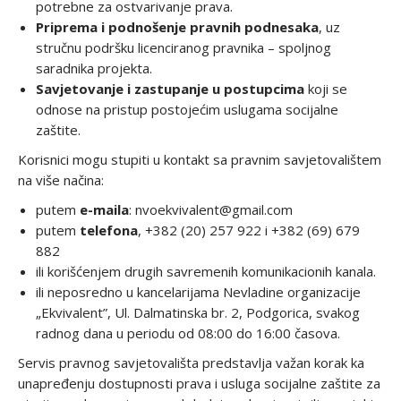
potrebne za ostvarivanje prava.
Priprema i podnošenje pravnih podnesaka
, uz
stručnu podršku licenciranog pravnika – spoljnog
saradnika projekta.
Savjetovanje i zastupanje u postupcima
koji se
odnose na pristup postojećim uslugama socijalne
zaštite.
Korisnici mogu stupiti u kontakt sa pravnim savjetovalištem
na više načina:
putem
e-maila
:
nvoekvivalent@gmail.com
putem
telefona
, +382 (20) 257 922 i +382 (69) 679
882
ili korišćenjem drugih savremenih komunikacionih kanala.
ili neposredno u kancelarijama Nevladine organizacije
„Ekvivalent”, Ul. Dalmatinska br. 2, Podgorica, svakog
radnog dana u periodu od 08:00 do 16:00 časova.
Servis pravnog savjetovališta predstavlja važan korak ka
unapređenju dostupnosti prava i usluga socijalne zaštite za