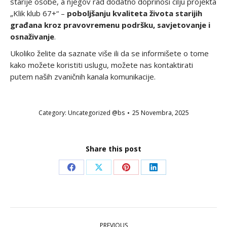
starije osobe, a njegov rad dodatno doprinosi cilju projekta
„Klik klub 67+“ –
poboljšanju kvaliteta života starijih
građana kroz pravovremenu podršku, savjetovanje i
osnaživanje
.
Ukoliko želite da saznate više ili da se informišete o tome
kako možete koristiti uslugu, možete nas kontaktirati
putem naših zvaničnih kanala komunikacije.
Category:
Uncategorized @bs
25 Novembra, 2025
Share this post
Share
Share
Share
Share
on
on
on
on
Facebook
X
Pinterest
LinkedIn
POST
PREVIOUS