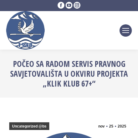
Facebook
YouTube
Instagram
page
page
page
opens
opens
opens
in
in
in
new
new
new
window
window
window
POČEO SA RADOM SERVIS PRAVNOG
SAVJETOVALIŠTA U OKVIRU PROJEKTA
„KLIK KLUB 67+“
Uncategorized @bs
nov
25
2025