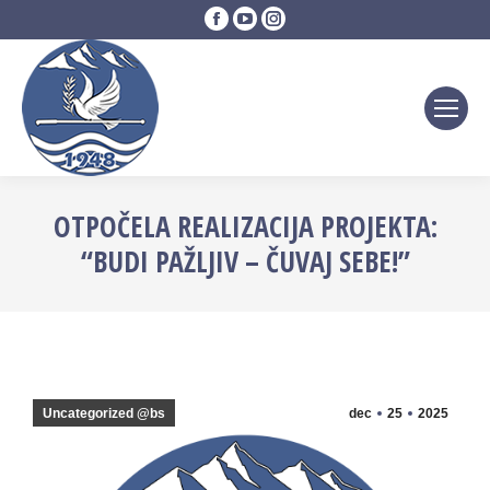
Facebook
YouTube
Instagram
page
page
page
opens
opens
opens
in
in
in
new
new
new
window
window
window
OTPOČELA REALIZACIJA PROJEKTA:
“BUDI PAŽLJIV – ČUVAJ SEBE!”
Uncategorized @bs
dec
25
2025