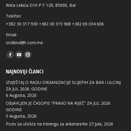
Rista Lekića D10 P F 129, 85000, Bar
Telefon:
+382 30 317 930 +382 30 315 968 +382 69 034 606
Email:
orslibrul@t-com.me
Find us on:
Facebook
YouTube
Instagram
page
page
page
NAJNOVIJI ČLANCI
opens
opens
opens
in
in
in
IZVJEŠTAJ O RADU ORGANIZACIJE SLIJEPIH ZA BAR I ULCINJ
new
new
new
ZA JUL 2026. GODINE
6 Augusta, 2026
window
window
window
OBJAVLJEN JE ČASOPIS “PRAVO NA RIJEČ” ZA JUL 2026
GODINE
5 Augusta, 2026
Poziv za učešće na treningu za anketare/ke
27 Jula, 2026