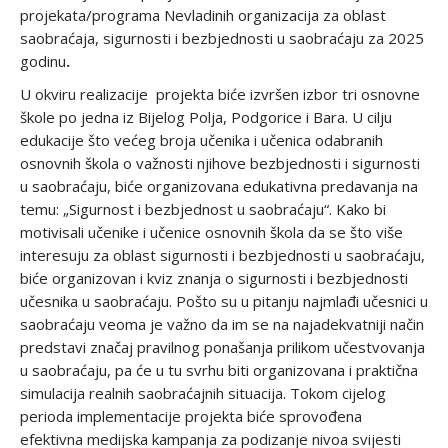
projekata/programa Nevladinih organizacija za oblast
saobraćaja, sigurnosti i bezbjednosti u saobraćaju za 2025
godinu
.
U okviru realizacije projekta biće izvršen izbor tri osnovne
škole po jedna iz Bijelog Polja, Podgorice i Bara. U cilju
edukacije što većeg broja učenika i učenica odabranih
osnovnih škola o važnosti njihove bezbjednosti i sigurnosti
u saobraćaju, biće organizovana edukativna predavanja na
temu: „Sigurnost i bezbjednost u saobraćaju“. Kako bi
motivisali učenike i učenice osnovnih škola da se što više
interesuju za oblast sigurnosti i bezbjednosti u saobraćaju,
biće organizovan i kviz znanja o sigurnosti i bezbjednosti
učesnika u saobraćaju. Pošto su u pitanju najmlađi učesnici u
saobraćaju veoma je važno da im se na najadekvatniji način
predstavi značaj pravilnog ponašanja prilikom učestvovanja
u saobraćaju, pa će u tu svrhu biti organizovana i praktična
simulacija realnih saobraćajnih situacija. Tokom cijelog
perioda implementacije projekta biće sprovođena
efektivna medijska kampanja za podizanje nivoa svijesti