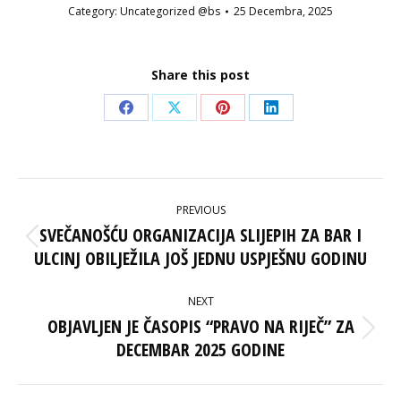
Category:
Uncategorized @bs
25 Decembra, 2025
Share this post
Share
Share
Share
Share
on
on
on
on
Facebook
X
Pinterest
LinkedIn
POST
PREVIOUS
NAVIGATION
SVEČANOŠĆU ORGANIZACIJA SLIJEPIH ZA BAR I
Previous
ULCINJ OBILJEŽILA JOŠ JEDNU USPJEŠNU GODINU
post:
NEXT
OBJAVLJEN JE ČASOPIS “PRAVO NA RIJEČ” ZA
Next
DECEMBAR 2025 GODINE
post: