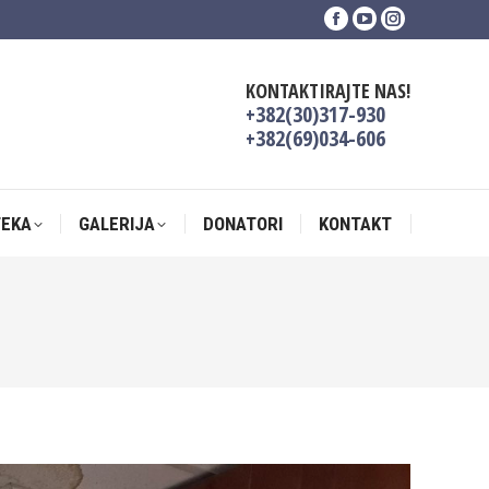
Facebook
YouTube
Instagram
TEKA
GALERIJA
DONATORI
KONTAKT
page
page
page
opens
opens
opens
KONTAKTIRAJTE NAS!
in
in
in
+382(30)317-930
new
new
new
+382(69)034-606
window
window
window
TEKA
GALERIJA
DONATORI
KONTAKT