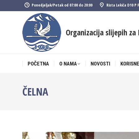
Ponedjeljak/Petak od 07:00 do 20:00
Rista Lekića D10 P 
POČETNA
O NAMA
NOVOSTI
KORISNE
Organizacija slijepih za 
POČETNA
O NAMA
NOVOSTI
KORISNE
ČELNA