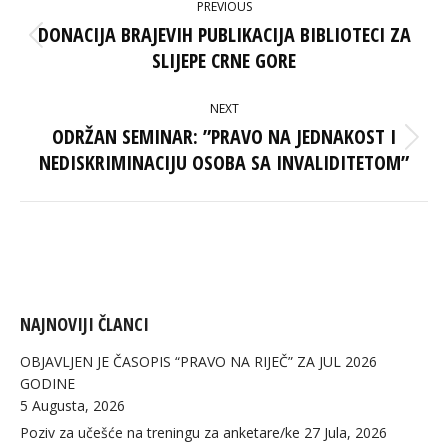
PREVIOUS
NAVIGATION
DONACIJA BRAJEVIH PUBLIKACIJA BIBLIOTECI ZA
Previous
SLIJEPE CRNE GORE
post:
NEXT
ODRŽAN SEMINAR: ”PRAVO NA JEDNAKOST I
Next
NEDISKRIMINACIJU OSOBA SA INVALIDITETOM”
post:
NAJNOVIJI ČLANCI
OBJAVLJEN JE ČASOPIS “PRAVO NA RIJEČ” ZA JUL 2026
GODINE
5 Augusta, 2026
Poziv za učešće na treningu za anketare/ke
27 Jula, 2026