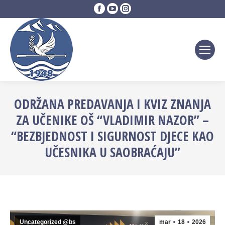
Facebook
YouTube
Instagram
page
page
page
opens
opens
opens
in
in
in
new
new
new
window
window
window
ODRŽANA PREDAVANJA I KVIZ ZNANJA
ZA UČENIKE OŠ “VLADIMIR NAZOR” –
“BEZBJEDNOST I SIGURNOST DJECE KAO
UČESNIKA U SAOBRAĆAJU”
Uncategorized @bs
mar
18
2026