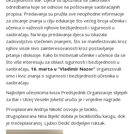
bezbjednosti Bar. Djeca su upoznata sa zakonskim
odredbama koje se odnose na poštovanje saobraćajnih
propisa. Predavanja su pružila sve neophodne informacije
za sticanje znanja u cilju edukacije što većeg broja učenika i
učenica o važnosti njihove bezbjednosti i sigurnosti u
saobraćaju. Na kraju predavanja djeca su iskazala
zadovoljstvo stečenim znanjem, što se manifestovalo kroz
njihov visok nivo zainteresovanosti kroz postavljanje
pitanja i diskusije. Kako bi motivisali učenike i učenice da se
što više interesuju za oblast sigurnosti i bezbjednosti u
saobraćaju,
16. marta u “Vladimir Nazor”
organizovali
smo i kviz znanja o sigurnosti i bezbjednosti učesnika u
saobraćaju.
Najboljim učesnicima kviza Predsjednik Organizacije slijepih
za Bar i Ulcinj Veselin Joketić uručio je i vrijedne nagrade.
Prvoplasirani Andrija Nikolić osvojio je biciklo,
drugoplasirana Nina Bijelić dobila je biciklističku kacigu, dok
je trećeplasiranoj Ljubici Dedić dodjeljen ruksak.