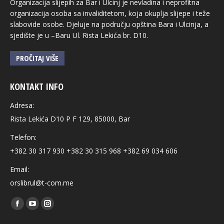
Organizacija slijepih za Bar i Ulcinj je nevladina i neprofitna
organizacija osoba sa invaliditetom, koja okuplja slijepe i teže
slabovide osobe. Djeluje na području opština Bara i Ulcinja, a
sjedište je u –Baru Ul. Rista Lekića br. D10.
PROČITAJ VIŠE
KONTAKT INFO
Adresa:
Rista Lekića D10 P F 129, 85000, Bar
Telefon:
+382 30 317 930 +382 30 315 968 +382 69 034 606
Email:
orslibrul@t-com.me
Find us on:
Facebook
YouTube
Instagram
page
page
page