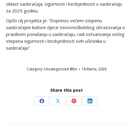
oblast saobraćaja, sigurnosti i bezbjednosti u saobraćaju
za 2025 godinu
.
Opšti cilj projekta je: “Doprinos većem stepenu
saobraćajne kulture djece osnovnoškolskog obrazovanja o
pravilnom ponašanju u saobraćaju, radi ostvarivanja većeg
stepena sigurnosti i bezbjednosti svih učesnika u
saobraćaju”.
Category:
Uncategorized @bs
18 Marta, 2026
Share this post
Share
Share
Share
Share
on
on
on
on
Facebook
X
Pinterest
LinkedIn
POST