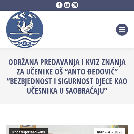
Facebook
YouTube
Instagram
page
page
page
opens
opens
opens
in
in
in
new
new
new
window
window
window
ODRŽANA PREDAVANJA I KVIZ ZNANJA
ZA UČENIKE OŠ “ANTO ĐEDOVIĆ”
“BEZBJEDNOST I SIGURNOST DJECE KAO
UČESNIKA U SAOBRAĆAJU”
Uncategorized @bs
mar
4
2026