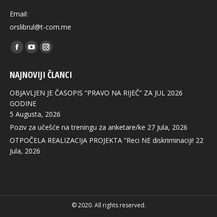
Email:
orslibrul@t-com.me
Find us on:
Facebook
YouTube
Instagram
page
page
page
NAJNOVIJI ČLANCI
opens
opens
opens
in
in
in
OBJAVLJEN JE ČASOPIS “PRAVO NA RIJEČ” ZA JUL 2026
new
new
new
GODINE
5 Augusta, 2026
window
window
window
Poziv za učešće na treningu za anketare/ke
27 Jula, 2026
OTPOČELA REALIZACIJA PROJEKTA ”Reci NE diskriminaciji!
22
Jula, 2026
© 2020. All rights reserved.