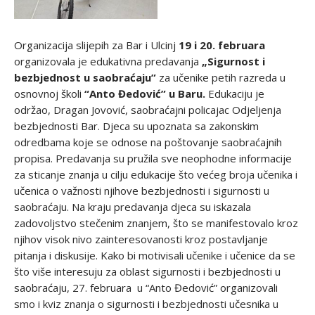
Organizacija slijepih za Bar i Ulcinj
19 i 20. februara
organizovala je edukativna predavanja
„Sigurnost i
bezbjednost u saobraćaju”
za učenike petih razreda u
osnovnoj školi
“Anto Đedović” u Baru.
Edukaciju je
održao, Dragan Jovović, saobraćajni policajac Odjeljenja
bezbjednosti Bar. Djeca su upoznata sa zakonskim
odredbama koje se odnose na poštovanje saobraćajnih
propisa. Predavanja su pružila sve neophodne informacije
za sticanje znanja u cilju edukacije što većeg broja učenika i
učenica o važnosti njihove bezbjednosti i sigurnosti u
saobraćaju. Na kraju predavanja djeca su iskazala
zadovoljstvo stečenim znanjem, što se manifestovalo kroz
njihov visok nivo zainteresovanosti kroz postavljanje
pitanja i diskusije. Kako bi motivisali učenike i učenice da se
što više interesuju za oblast sigurnosti i bezbjednosti u
saobraćaju, 27. februara u “Anto Đedović” organizovali
smo i kviz znanja o sigurnosti i bezbjednosti učesnika u