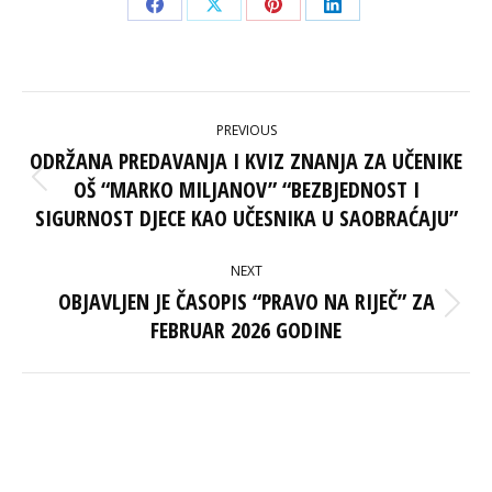
Share
Share
Share
Share
on
on
on
on
Facebook
X
Pinterest
LinkedIn
POST
PREVIOUS
NAVIGATION
ODRŽANA PREDAVANJA I KVIZ ZNANJA ZA UČENIKE
OŠ “MARKO MILJANOV” “BEZBJEDNOST I
Previous
post:
SIGURNOST DJECE KAO UČESNIKA U SAOBRAĆAJU”
NEXT
OBJAVLJEN JE ČASOPIS “PRAVO NA RIJEČ” ZA
Next
FEBRUAR 2026 GODINE
post: