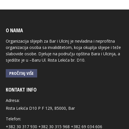
O NAMA
Organizacija slijepih za Bar i Ulcinj je nevladina i neprofitna
organizacija osoba sa invaliditetom, koja okuplja slijepe i teže
slabovide osobe. Djeluje na području opština Bara i Ulcinja, a
sjedište je u –Baru Ul. Rista Lekića br. D10.
PROČITAJ VIŠE
KONTAKT INFO
Adresa:
Rista Lekića D10 P F 129, 85000, Bar
Telefon:
+382 30 317 930 +382 30 315 968 +382 69 034 606