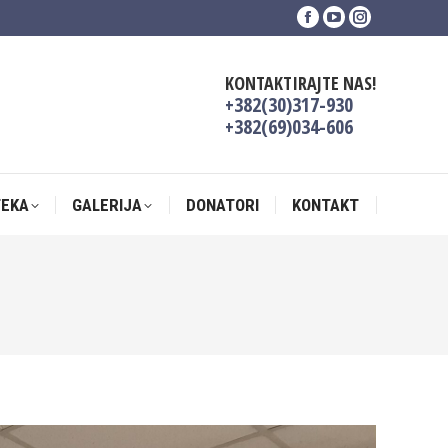
Facebook
YouTube
Instagram
TEKA
GALERIJA
DONATORI
KONTAKT
page
page
page
opens
opens
opens
KONTAKTIRAJTE NAS!
in
in
in
+382(30)317-930
new
new
new
+382(69)034-606
window
window
window
TEKA
GALERIJA
DONATORI
KONTAKT