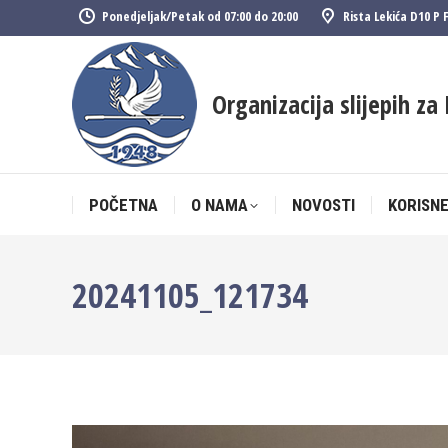
Ponedjeljak/Petak od 07:00 do 20:00
Rista Lekića D10 P 
POČETNA
O NAMA
NOVOSTI
KORISNE
Organizacija slijepih za 
POČETNA
O NAMA
NOVOSTI
KORISNE
20241105_121734