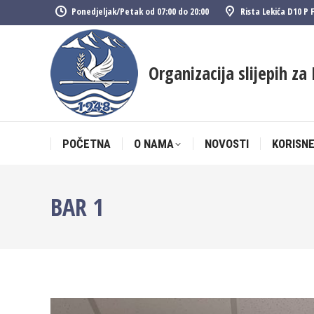
Ponedjeljak/Petak od 07:00 do 20:00
Rista Lekića D10 P 
POČETNA
O NAMA
NOVOSTI
KORISNE
Organizacija slijepih za 
POČETNA
O NAMA
NOVOSTI
KORISNE
BAR 1