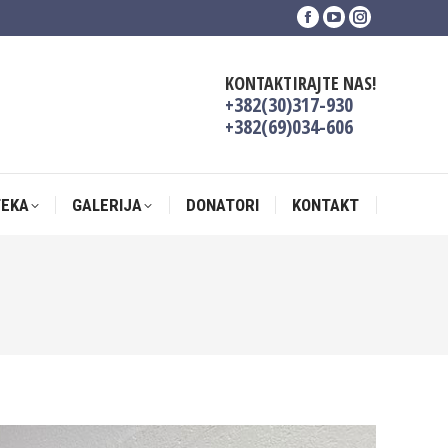
Facebook
YouTube
Instagram
TEKA
GALERIJA
DONATORI
KONTAKT
page
page
page
opens
opens
opens
KONTAKTIRAJTE NAS!
in
in
in
+382(30)317-930
new
new
new
+382(69)034-606
window
window
window
TEKA
GALERIJA
DONATORI
KONTAKT