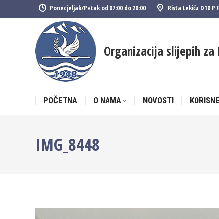
Ponedjeljak/Petak od 07:00 do 20:00
Rista Lekića D10 P 
POČETNA
O NAMA
NOVOSTI
KORISNE
Organizacija slijepih za 
POČETNA
O NAMA
NOVOSTI
KORISNE
IMG_8448