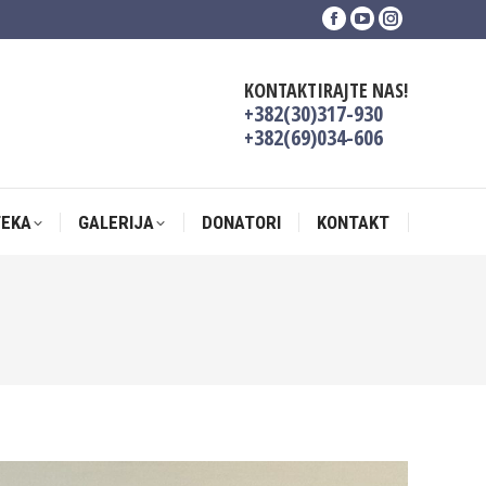
Facebook
YouTube
Instagram
TEKA
GALERIJA
DONATORI
KONTAKT
page
page
page
opens
opens
opens
KONTAKTIRAJTE NAS!
in
in
in
+382(30)317-930
new
new
new
+382(69)034-606
window
window
window
TEKA
GALERIJA
DONATORI
KONTAKT