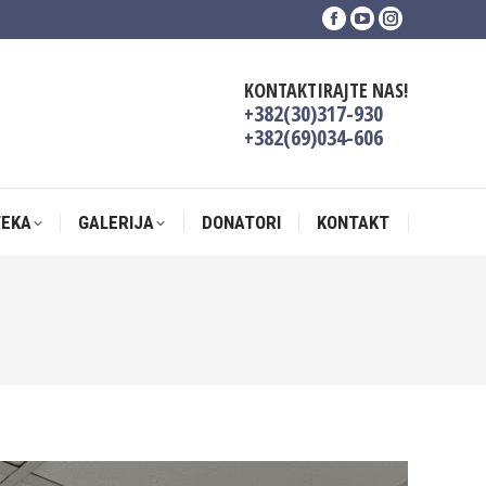
Facebook
YouTube
Instagram
TEKA
GALERIJA
DONATORI
KONTAKT
page
page
page
opens
opens
opens
KONTAKTIRAJTE NAS!
in
in
in
+382(30)317-930
new
new
new
+382(69)034-606
window
window
window
TEKA
GALERIJA
DONATORI
KONTAKT