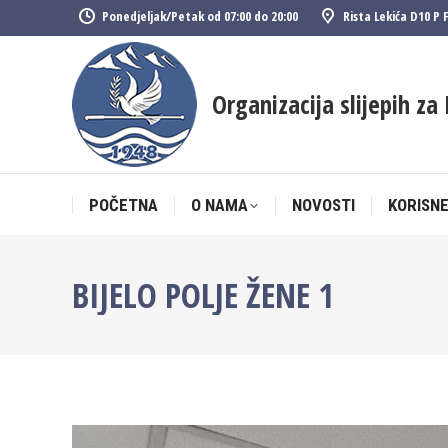
Ponedjeljak/Petak od 07:00 do 20:00
Rista Lekića D10 P 
POČETNA
O NAMA
NOVOSTI
KORISNE
Organizacija slijepih za 
POČETNA
O NAMA
NOVOSTI
KORISNE
BIJELO POLJE ŽENE 1