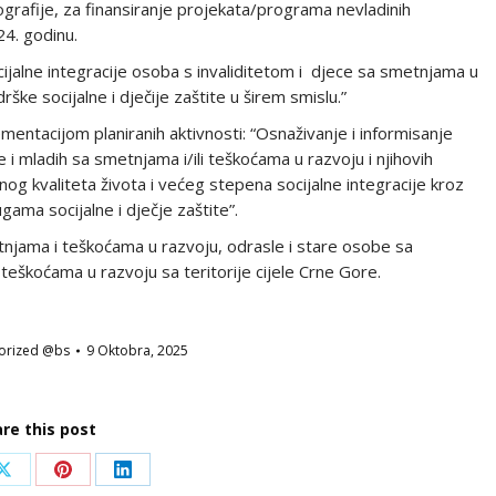
ografije, za finansiranje projekata/programa nevladinih
24. godinu.
cijalne integracije osoba s invaliditetom i djece sa smetnjama u
ške socijalne i dječije zaštite u širem smislu.”
plementacijom planiranih aktivnosti: “Osnaživanje i informisanje
e i mladih sa smetnjama i/ili teškoćama u razvoju i njihovih
pnog kvaliteta života i većeg stepena socijalne integracije kroz
gama socijalne i dječje zaštite”.
etnjama i teškoćama u razvoju, odrasle i stare osobe sa
 i teškoćama u razvoju sa teritorije cijele Crne Gore.
orized @bs
9 Oktobra, 2025
re this post
Share
Share
Share