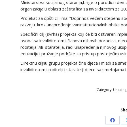
Ministarstva socijalnog staranja,brige o porodici i dem
organizacija u oblasti zaštita lica sa invaliditetom za 20
Projekat za opšti cilj ima: “Doprinos većem stepenu so
razvoju kroz unapređenje vaninstitucionalnih oblika podr
Specifični cilj (svrha) projekta koji će biti ostvaren im
osoba sa invaliditetom i članova njihovih porodica, djec
roditelja i/ili staratelja, radi unapređenja njihovog uku
edukaciju i pružanje podrške za pristup postojećim uslu
Direktnu ciljnu grupu projekta čine djeca i mladi sa sm
invaliditetom i roditelji i staratelji djece sa smetnjama
Category:
Uncateg
Sha
Share