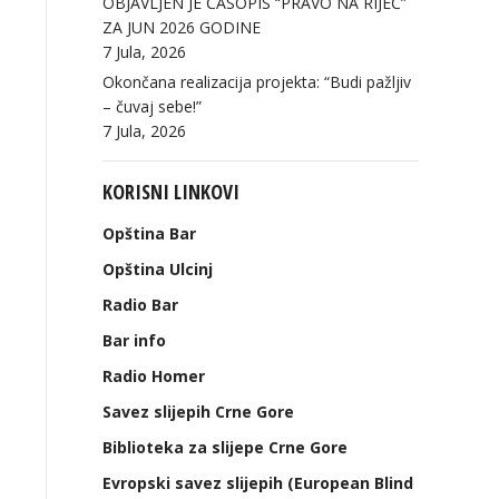
OBJAVLJEN JE ČASOPIS “PRAVO NA RIJEČ”
ZA JUN 2026 GODINE
7 Jula, 2026
Okončana realizacija projekta: “Budi pažljiv
– čuvaj sebe!”
7 Jula, 2026
KORISNI LINKOVI
Opština Bar
Opština Ulcinj
Radio Bar
Bar info
Radio Homer
Savez slijepih Crne Gore
Biblioteka za slijepe Crne Gore
Evropski savez slijepih (European Blind