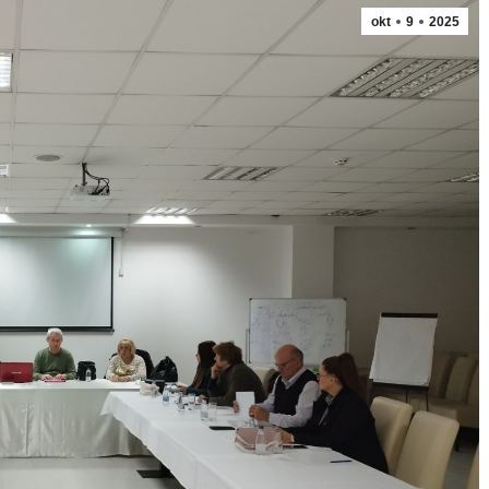
okt
9
2025