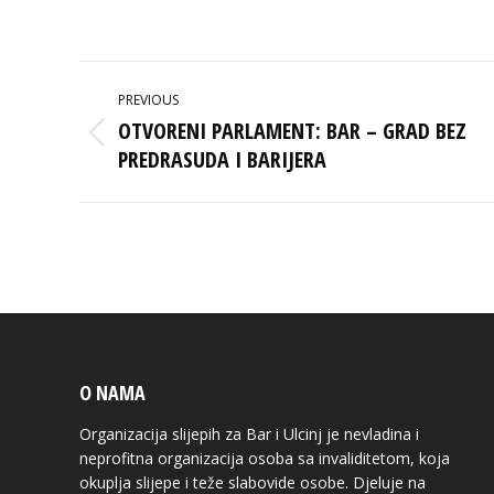
on
Faceb
POST
PREVIOUS
NAVIGATION
OTVORENI PARLAMENT: BAR – GRAD BEZ
Previous
PREDRASUDA I BARIJERA
post:
O NAMA
Organizacija slijepih za Bar i Ulcinj je nevladina i
neprofitna organizacija osoba sa invaliditetom, koja
okuplja slijepe i teže slabovide osobe. Djeluje na