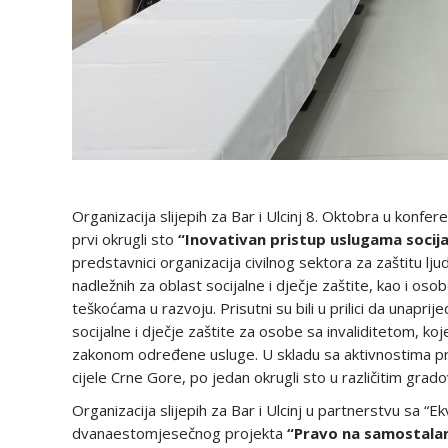
Organizacija slijepih za Bar i Ulcinj 8. Oktobra u konfer
prvi okrugli sto
“Inovativan pristup uslugama socijal
predstavnici organizacija civilnog sektora za zaštitu lju
nadležnih za oblast socijalne i dječje zaštite, kao i osob
teškoćama u razvoju. Prisutni su bili u prilici da unapri
socijalne i dječje zaštite za osobe sa invaliditetom, 
zakonom određene usluge. U skladu sa aktivnostima pro
cijele Crne Gore, po jedan okrugli sto u različitim gr
Organizacija slijepih za Bar i Ulcinj u partnerstvu sa 
dvanaestomjesečnog projekta
“Pravo na samostalan