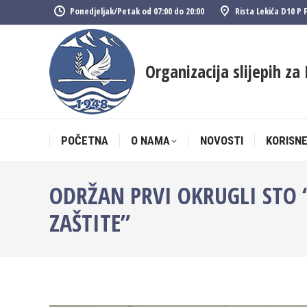
Ponedjeljak/Petak od 07:00 do 20:00
Rista Lekića D10 P 
POČETNA
O NAMA
NOVOSTI
KORISNE
Organizacija slijepih za 
POČETNA
O NAMA
NOVOSTI
KORISNE
ODRŽAN PRVI OKRUGLI STO 
ZAŠTITE”