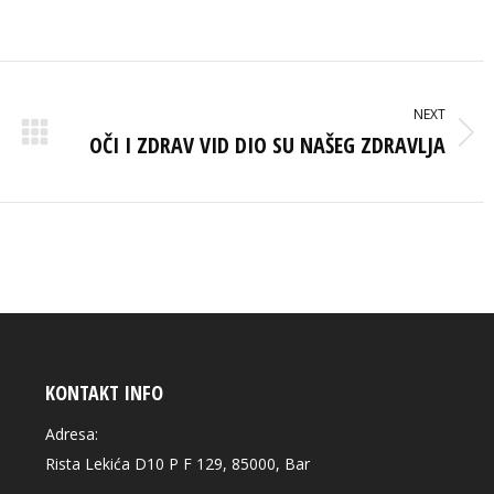
on
on
on
ook
X
Pinterest
LinkedIn
NEXT
OČI I ZDRAV VID DIO SU NAŠEG ZDRAVLJA
Next
post:
KONTAKT INFO
Adresa:
Rista Lekića D10 P F 129, 85000, Bar