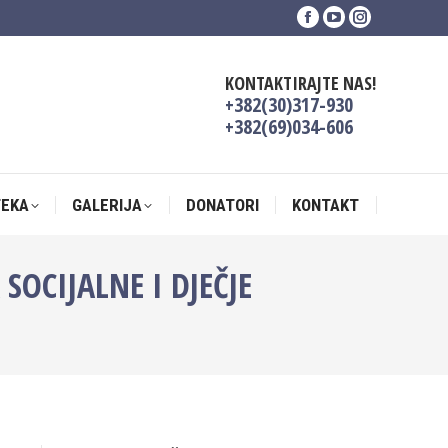
Facebook
YouTube
Instagram
TEKA
GALERIJA
DONATORI
KONTAKT
page
page
page
opens
opens
opens
KONTAKTIRAJTE NAS!
in
in
in
+382(30)317-930
new
new
new
+382(69)034-606
window
window
window
TEKA
GALERIJA
DONATORI
KONTAKT
OCIJALNE I DJEČJE