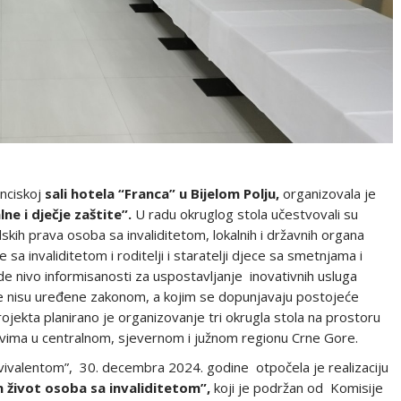
enciskoj
sali hotela “Franca” u Bijelom Polju,
organizovala je
ne i dječje zaštite”.
U radu okruglog stola učestvovali su
dskih prava osoba sa invaliditetom, lokalnih i državnih organa
e sa invaliditetom i roditelji i staratelji djece sa smetnjama i
jede nivo informisanosti za uspostavljanje inovativnih usluga
koje nisu uređene zakonom, a kojim se dopunjavaju postojeće
jekta planirano je organizovanje tri okrugla stola na prostoru
adovima u centralnom, sjevernom i južnom regionu Crne Gore.
“Ekvivalentom”, 30. decembra 2024. godine otpočela je realizaciju
 život osoba sa invaliditetom”,
koji je podržan od Komisije