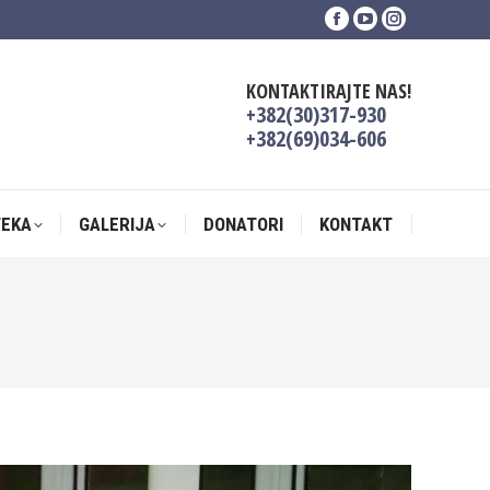
Facebook
YouTube
Instagram
TEKA
GALERIJA
DONATORI
KONTAKT
page
page
page
opens
opens
opens
KONTAKTIRAJTE NAS!
in
in
in
+382(30)317-930
new
new
new
+382(69)034-606
window
window
window
TEKA
GALERIJA
DONATORI
KONTAKT