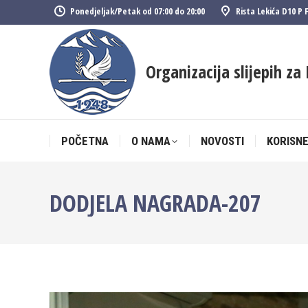
Ponedjeljak/Petak od 07:00 do 20:00
Rista Lekića D10 P 
POČETNA
O NAMA
NOVOSTI
KORISNE
Organizacija slijepih za 
POČETNA
O NAMA
NOVOSTI
KORISNE
DODJELA NAGRADA-207