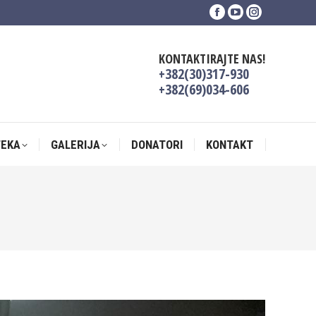
Facebook
YouTube
Instagram
TEKA
GALERIJA
DONATORI
KONTAKT
page
page
page
opens
opens
opens
KONTAKTIRAJTE NAS!
in
in
in
+382(30)317-930
new
new
new
+382(69)034-606
window
window
window
TEKA
GALERIJA
DONATORI
KONTAKT