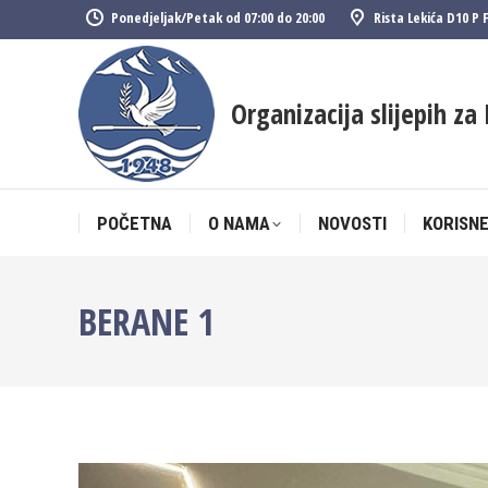
Ponedjeljak/Petak od 07:00 do 20:00
Rista Lekića D10 P 
POČETNA
O NAMA
NOVOSTI
KORISNE
Organizacija slijepih za 
POČETNA
O NAMA
NOVOSTI
KORISNE
BERANE 1