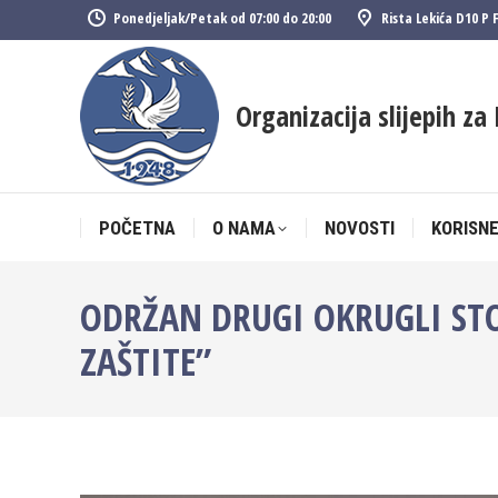
Ponedjeljak/Petak od 07:00 do 20:00
Rista Lekića D10 P 
POČETNA
O NAMA
NOVOSTI
KORISNE
Organizacija slijepih za 
POČETNA
O NAMA
NOVOSTI
KORISNE
ODRŽAN DRUGI OKRUGLI STO
ZAŠTITE”