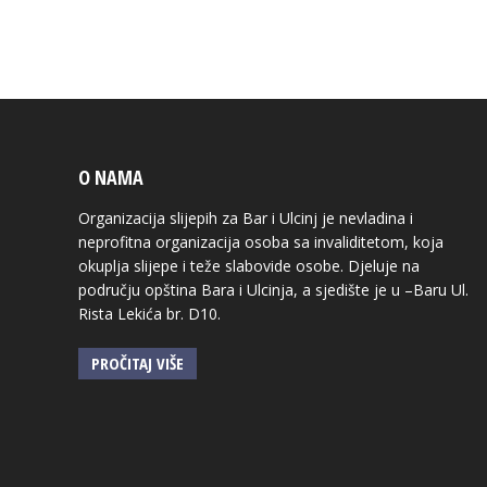
O NAMA
Organizacija slijepih za Bar i Ulcinj je nevladina i
neprofitna organizacija osoba sa invaliditetom, koja
okuplja slijepe i teže slabovide osobe. Djeluje na
području opština Bara i Ulcinja, a sjedište je u –Baru Ul.
Rista Lekića br. D10.
PROČITAJ VIŠE