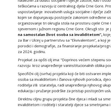
nadležnih za oblast socijalne i dječje zaštite, kao i osob
teškoćama u razvoju iz centralnog djela Crne Gore. Prisut
uspostavljanje inovativnih usluga socijalne i dječje za
kojim se dopunjavaju postojeće zakonom određene uslu
organizovanje tri okrugla stola na prostoru cijele Crne
sjevernom i južnom regionu Crne Gore. Okrugli sto j
na samostalan život osoba sa invaliditetom”,
koje
za Bar i Ulcinj u partnerstvu sa “Ekvivalentom”, a koji 
porodici i demografije, za finansiranje projekata/progra
za 2024. godinu.
Projekat za opšti cilj ima: “Doprinos većem stepenu so
razvoju kroz unapređenje vaninstitucionalnih oblika podr
Specifični cilj (svrha) projekta koji će biti ostvaren im
osoba sa invaliditetom i članova njihovih porodica, djec
roditelja i/ili staratelja, radi unapređenja njihovog uku
edukaciju i pružanje podrške za pristup postojećim uslu
Direktnu ciljnu grupu projekta čine djeca i mladi sa sm
invaliditetom i roditelji i staratelji djece sa smetnjama