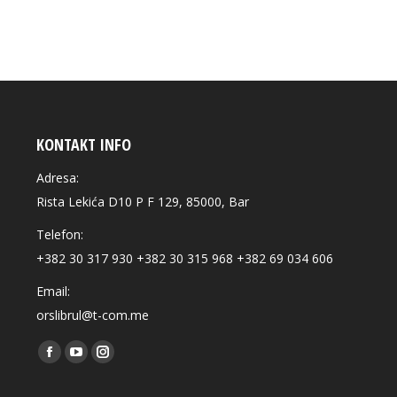
KONTAKT INFO
Adresa:
Rista Lekića D10 P F 129, 85000, Bar
Telefon:
+382 30 317 930 +382 30 315 968 +382 69 034 606
Email:
orslibrul@t-com.me
Find us on:
Facebook
YouTube
Instagram
page
page
page