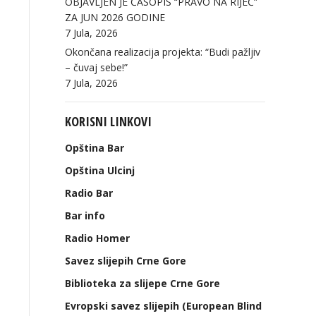
OBJAVLJEN JE ČASOPIS “PRAVO NA RIJEČ”
ZA JUN 2026 GODINE
7 Jula, 2026
Okončana realizacija projekta: “Budi pažljiv
– čuvaj sebe!”
7 Jula, 2026
KORISNI LINKOVI
Opština Bar
Opština Ulcinj
Radio Bar
Bar info
Radio Homer
Savez slijepih Crne Gore
Biblioteka za slijepe Crne Gore
Evropski savez slijepih (European Blind