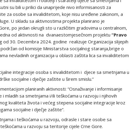
e sa invaliditetom i roditelji i staratelji djece sa smetnjama i
ni su bili u prilici da unaprijede nivo informisanosti za
štite za osobe sa invaliditetom, koje nisu uređene zakonom, a
ge. U skladu sa aktivnostima projekta planirano je
 Gore, po jedan okrugli sto u različitim gradovima u centralnom,
e jedna od aktivnosti na dvanaestomjesečnom projektu
“Pravo
g od 30. Decembra 2024. godine realizuje Organizacija slijepih
je podržan od komisije Ministarstva socijalnog staranja,brige o
ma nevladinih organizacija u oblasti zaštita lica sa invaliditetom
cijalne integracije osoba s invaliditetom i djece sa smetnjama u
ške socijalne i dječije zaštite u širem smislu.”
plementacijom planiranih aktivnosti: “Osnaživanje i informisanje
e i mladih sa smetnjama i/ili teškoćama u razvoju i njihovih
pnog kvaliteta života i većeg stepena socijalne integracije kroz
gama socijalne i dječje zaštite”.
etnjama i teškoćama u razvoju, odrasle i stare osobe sa
 i teškoćama u razvoju sa teritorije cijele Crne Gore.