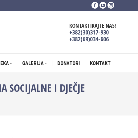
Facebook
YouTube
Instagram
TEKA
GALERIJA
DONATORI
KONTAKT
page
page
page
opens
opens
opens
KONTAKTIRAJTE NAS!
in
in
in
+382(30)317-930
new
new
new
+382(69)034-606
window
window
window
TEKA
GALERIJA
DONATORI
KONTAKT
 SOCIJALNE I DJEČJE