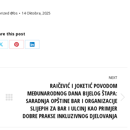
orized @bs
14 Oktobra, 2025
re this post
Share
Share
Share
on
on
on
ook
X
Pinterest
LinkedIn
NEXT
RAIČEVIĆ I JOKETIĆ POVODOM
MEĐUNARODNOG DANA BIJELOG ŠTAPA:
SARADNJA OPŠTINE BAR I ORGANIZACIJE
Next
post:
SLIJEPIH ZA BAR I ULCINJ KAO PRIMJER
DOBRE PRAKSE INKLUZIVNOG DJELOVANJA