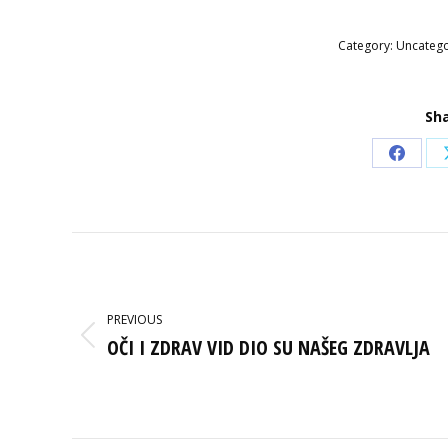
Category:
Uncateg
Sha
Share
on
Faceb
POST
NAVIGATION
PREVIOUS
OČI I ZDRAV VID DIO SU NAŠEG ZDRAVLJA
Previous
post: