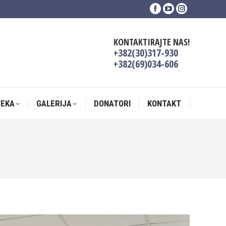
Facebook
YouTube
Instagram
TEKA
GALERIJA
DONATORI
KONTAKT
page
page
page
opens
opens
opens
KONTAKTIRAJTE NAS!
in
in
in
+382(30)317-930
new
new
new
+382(69)034-606
window
window
window
TEKA
GALERIJA
DONATORI
KONTAKT