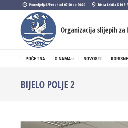
Ponedjeljak/Petak od 07:00 do 20:00
Rista Lekića D10 P 
POČETNA
O NAMA
NOVOSTI
KORISNE
Organizacija slijepih za 
POČETNA
O NAMA
NOVOSTI
KORISNE
BIJELO POLJE 2