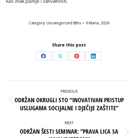
kao znak pažnje i zahvalnosti.
Category:
Uncategorized @bs
9 Marta, 2026
Share this post
Share
Share
Share
Share
on
on
on
on
Facebook
X
Pinterest
LinkedIn
POST
PREVIOUS
NAVIGATION
ODRŽAN OKRUGLI STO “INOVATIVAN PRISTUP
Previous
USLUGAMA SOCIJALNE I DJEČIJE ZAŠTITE”
post:
NEXT
ODRŽAN ŠESTI SEMINAR: ”PRAVA LICA SA
Next