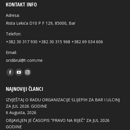
KONTAKT INFO
Adresa:
Rista Lekića D10 P F 129, 85000, Bar
Telefon:
+382 30 317 930 +382 30 315 968 +382 69 034 606
Email:
orslibrul@t-com.me
Find us on:
Facebook
YouTube
Instagram
page
page
page
NAJNOVIJI ČLANCI
opens
opens
opens
in
in
in
IZVJEŠTAJ O RADU ORGANIZACIJE SLIJEPIH ZA BAR I ULCINJ
new
new
new
ZA JUL 2026. GODINE
6 Augusta, 2026
window
window
window
OBJAVLJEN JE ČASOPIS “PRAVO NA RIJEČ” ZA JUL 2026
GODINE