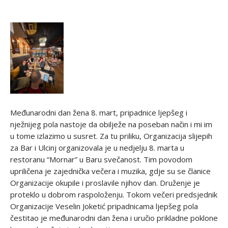
Međunarodni dan žena 8. mart, pripadnice ljepšeg i
nježnijeg pola nastoje da obilježe na poseban način i mi im
u tome izlazimo u susret. Za tu priliku, Organizacija slijepih
za Bar i Ulcinj organizovala je u nedjelju 8. marta u
restoranu “Mornar” u Baru svečanost. Tim povodom
upriličena je zajednička večera i muzika, gdje su se članice
Organizacije okupile i proslavile njihov dan. Druženje je
proteklo u dobrom raspoloženju. Tokom večeri predsjednik
Organizacije Veselin Joketić pripadnicama ljepšeg pola
čestitao je međunarodni dan žena i uručio prikladne poklone