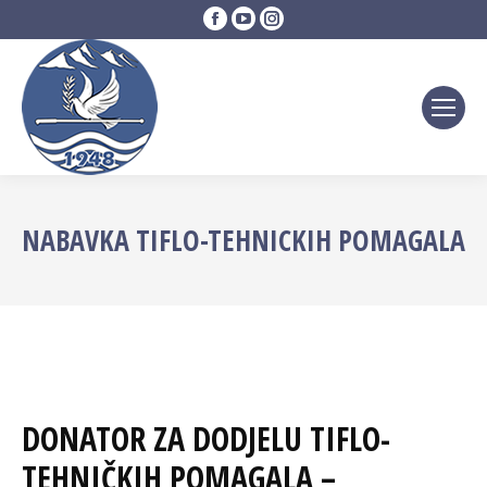
Facebook
YouTube
Instagram
page
page
page
opens
opens
opens
in
in
in
new
new
new
window
window
window
NABAVKA TIFLO-TEHNICKIH POMAGALA
DONATOR ZA DODJELU TIFLO-
TEHNIČKIH POMAGALA –