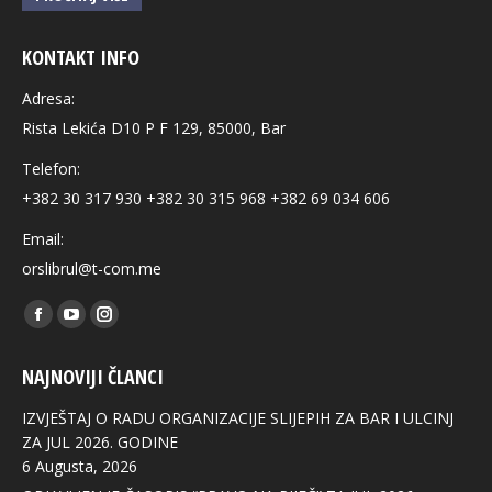
KONTAKT INFO
Adresa:
Rista Lekića D10 P F 129, 85000, Bar
Telefon:
+382 30 317 930 +382 30 315 968 +382 69 034 606
Email:
orslibrul@t-com.me
Find us on:
Facebook
YouTube
Instagram
page
page
page
NAJNOVIJI ČLANCI
opens
opens
opens
in
in
in
IZVJEŠTAJ O RADU ORGANIZACIJE SLIJEPIH ZA BAR I ULCINJ
new
new
new
ZA JUL 2026. GODINE
6 Augusta, 2026
window
window
window