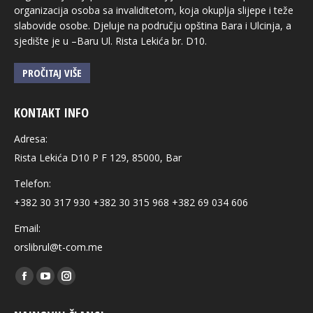
organizacija osoba sa invaliditetom, koja okuplja slijepe i teže
slabovide osobe. Djeluje na području opština Bara i Ulcinja, a
sjedište je u –Baru Ul. Rista Lekića br. D10.
PROČITAJ VIŠE
KONTAKT INFO
Adresa:
Rista Lekića D10 P F 129, 85000, Bar
Telefon:
+382 30 317 930 +382 30 315 968 +382 69 034 606
Email:
orslibrul@t-com.me
Find us on:
Facebook
YouTube
Instagram
page
page
page