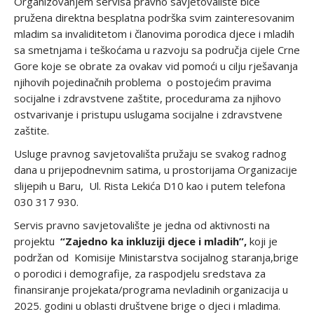
Organizovanjem servisa pravno savjetovalište biće
pružena direktna besplatna podrška svim zainteresovanim
mladim sa invaliditetom i članovima porodica djece i mladih
sa smetnjama i teškoćama u razvoju sa područja cijele Crne
Gore koje se obrate za ovakav vid pomoći u cilju rješavanja
njihovih pojedinačnih problema o postojećim pravima
socijalne i zdravstvene zaštite, procedurama za njihovo
ostvarivanje i pristupu uslugama socijalne i zdravstvene
zaštite.
Usluge pravnog savjetovališta pružaju se svakog radnog
dana u prijepodnevnim satima, u prostorijama Organizacije
slijepih u Baru, Ul. Rista Lekića D10 kao i putem telefona
030 317 930.
Servis pravno savjetovalište je jedna od aktivnosti na
projektu
“Zajedno ka inkluziji djece i mladih”,
koji je
podržan od Komisije Ministarstva socijalnog staranja,brige
o porodici i demografije, za raspodjelu sredstava za
finansiranje projekata/programa nevladinih organizacija u
2025. godini u oblasti društvene brige o djeci i mladima.