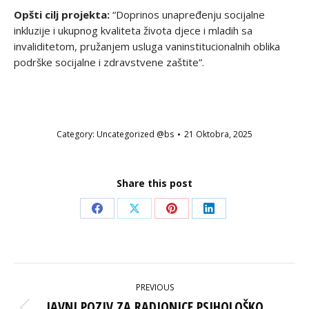
Opšti cilj projekta:
“Doprinos unapređenju socijalne
inkluzije i ukupnog kvaliteta života djece i mladih sa
invaliditetom, pružanjem usluga vaninstitucionalnih oblika
podrške socijalne i zdravstvene zaštite”.
Category:
Uncategorized @bs
21 Oktobra, 2025
Share this post
Share
Share
Share
Share
on
on
on
on
Facebook
X
Pinterest
LinkedIn
POST
PREVIOUS
NAVIGATION
JAVNI POZIV ZA RADIONICE PSIHOLOŠKO