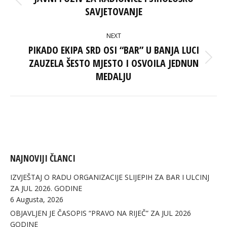
Previous
SAVJETOVANJE
post:
NEXT
PIKADO EKIPA SRD OSI “BAR” U BANJA LUCI
ZAUZELA ŠESTO MJESTO I OSVOILA JEDNUN
Next
post:
MEDALJU
NAJNOVIJI ČLANCI
IZVJEŠTAJ O RADU ORGANIZACIJE SLIJEPIH ZA BAR I ULCINJ
ZA JUL 2026. GODINE
6 Augusta, 2026
OBJAVLJEN JE ČASOPIS “PRAVO NA RIJEČ” ZA JUL 2026
GODINE