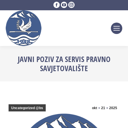
Facebook
YouTube
Instagram
page
page
page
opens
opens
opens
in
in
in
new
new
new
window
window
window
JAVNI POZIV ZA SERVIS PRAVNO
SAVJETOVALIŠTE
Uncategorized @bs
okt
21
2025