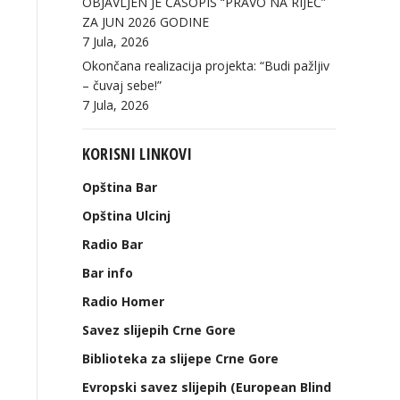
OBJAVLJEN JE ČASOPIS “PRAVO NA RIJEČ”
ZA JUN 2026 GODINE
7 Jula, 2026
Okončana realizacija projekta: “Budi pažljiv
– čuvaj sebe!”
7 Jula, 2026
KORISNI LINKOVI
Opština Bar
Opština Ulcinj
Radio Bar
Bar info
Radio Homer
Savez slijepih Crne Gore
Biblioteka za slijepe Crne Gore
Evropski savez slijepih (European Blind