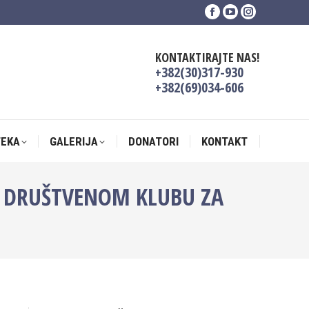
Facebook
YouTube
Instagram
TEKA
GALERIJA
DONATORI
KONTAKT
page
page
page
opens
opens
opens
KONTAKTIRAJTE NAS!
in
in
in
+382(30)317-930
new
new
new
+382(69)034-606
window
window
window
TEKA
GALERIJA
DONATORI
KONTAKT
M DRUŠTVENOM KLUBU ZA