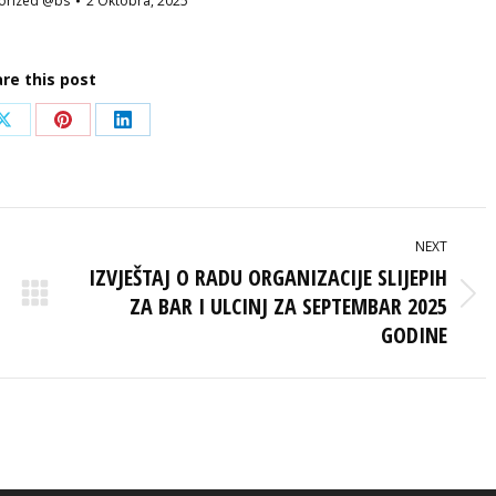
orized @bs
2 Oktobra, 2025
re this post
Share
Share
Share
on
on
on
ook
X
Pinterest
LinkedIn
NEXT
IZVJEŠTAJ O RADU ORGANIZACIJE SLIJEPIH
ZA BAR I ULCINJ ZA SEPTEMBAR 2025
Next
post:
GODINE