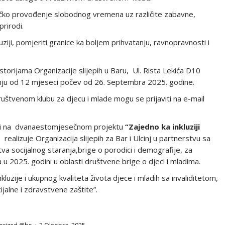
čko provođenje slobodnog vremena uz različite zabavne,
prirodi.
uziji, pomjeriti granice ka boljem prihvatanju, ravnopravnosti i
storijama Organizacije slijepih u Baru, Ul. Rista Lekića D10
nju od 12 mjeseci počev od 26. Septembra 2025. godine.
ruštvenom klubu za djecu i mlade mogu se prijaviti na e-mail
osti na dvanaestomjesečnom projektu
“Zajedno ka inkluziji
alizuje Organizacija slijepih za Bar i Ulcinj u partnerstvu sa
tva socijalnog staranja,brige o porodici i demografije, za
 u 2025. godini u oblasti društvene brige o djeci i mladima.
luzije i ukupnog kvaliteta života djece i mladih sa invaliditetom,
jalne i zdravstvene zaštite”.