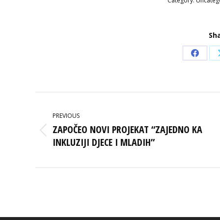
Category:
Uncateg
Sha
Share
on
Faceb
POST
NAVIGATION
PREVIOUS
ZAPOČEO NOVI PROJEKAT “ZAJEDNO KA
Previous
INKLUZIJI DJECE I MLADIH”
post: