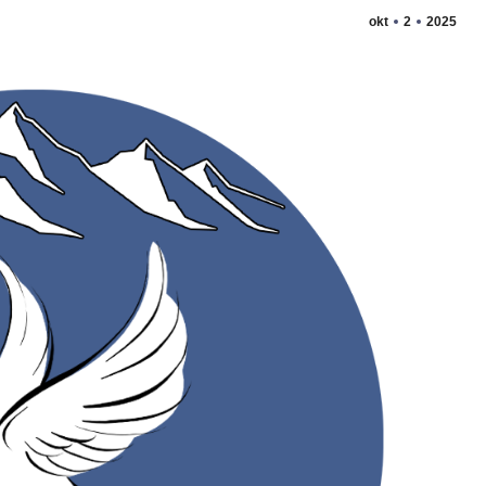
okt
2
2025