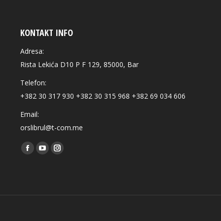
KONTAKT INFO
Adresa:
Rista Lekića D10 P F 129, 85000, Bar
Telefon:
+382 30 317 930 +382 30 315 968 +382 69 034 606
Email:
orslibrul@t-com.me
Find us on:
Facebook
YouTube
Instagram
page
page
page
opens
opens
opens
in
in
in
new
new
new
window
window
window