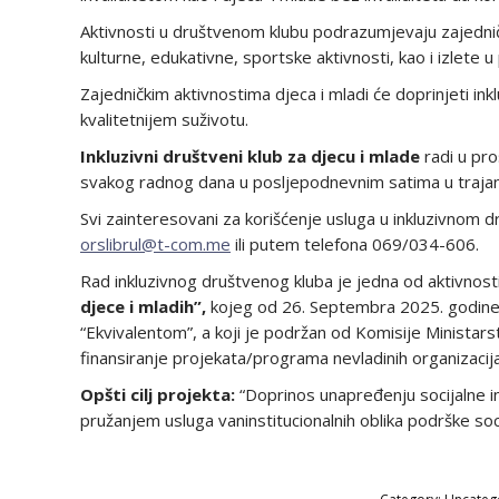
Aktivnosti u društvenom klubu podrazumjevaju zajedni
kulturne, edukativne, sportske aktivnosti, kao i izlete u 
Zajedničkim aktivnostima djeca i mladi će doprinjeti inkl
kvalitetnijem suživotu.
Inkluzivni društveni klub za djecu i mlade
radi u pro
svakog radnog dana u posljepodnevnim satima u traja
Svi zainteresovani za korišćenje usluga u inkluzivnom d
orslibrul@t-com.me
ili putem telefona 069/034-606.
Rad inkluzivnog društvenog kluba je jedna od aktivn
djece i mladih”,
kojeg od 26. Septembra 2025. godine re
“Ekvivalentom”, a koji je podržan od Komisije Ministars
finansiranje projekata/programa nevladinih organizacija
Opšti cilj projekta:
“Doprinos unapređenju socijalne ink
pružanjem usluga vaninstitucionalnih oblika podrške soci