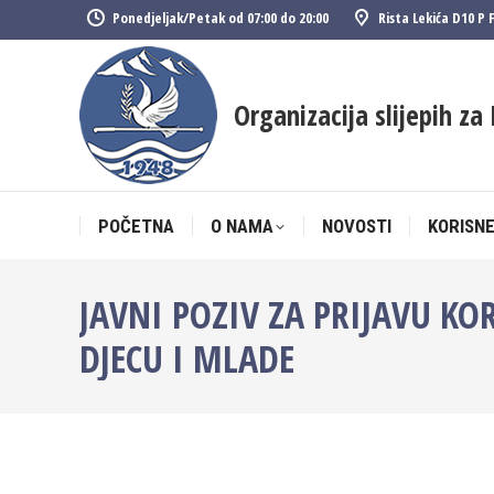
Ponedjeljak/Petak od 07:00 do 20:00
Rista Lekića D10 P 
POČETNA
O NAMA
NOVOSTI
KORISNE
Organizacija slijepih za 
POČETNA
O NAMA
NOVOSTI
KORISNE
JAVNI POZIV ZA PRIJAVU K
DJECU I MLADE