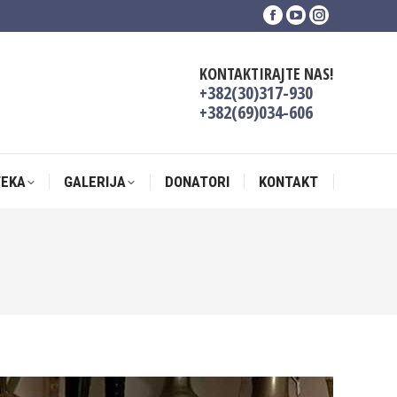
Facebook
YouTube
Instagram
TEKA
GALERIJA
DONATORI
KONTAKT
page
page
page
opens
opens
opens
KONTAKTIRAJTE NAS!
in
in
in
+382(30)317-930
new
new
new
+382(69)034-606
window
window
window
TEKA
GALERIJA
DONATORI
KONTAKT