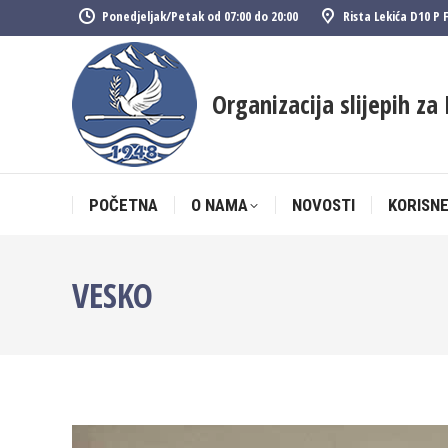
Ponedjeljak/Petak od 07:00 do 20:00
Rista Lekića D10 P 
POČETNA
O NAMA
NOVOSTI
KORISNE
Organizacija slijepih za 
POČETNA
O NAMA
NOVOSTI
KORISNE
VESKO